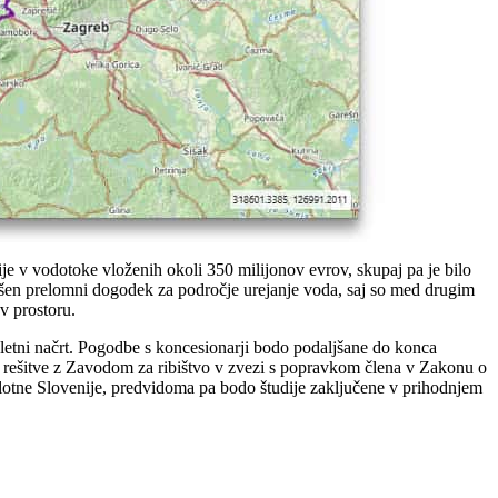
ije v vodotoke vloženih okoli 350 milijonov evrov, skupaj pa je bilo
kšen prelomni dogodek za področje urejanje voda, saj so med drugim
 v prostoru.
 6-letni načrt. Pogodbe s koncesionarji bodo podaljšane do konca
čejo rešitve z Zavodom za ribištvo v zvezi s popravkom člena v Zakonu o
lotne Slovenije, predvidoma pa bodo študije zaključene v prihodnjem