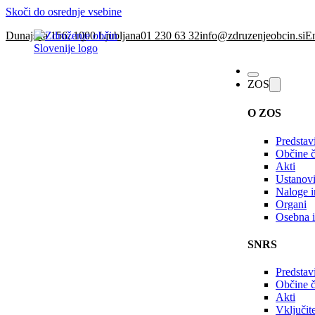
Skoči do osrednje vsebine
Dunajska 156, 1000 Ljubljana
01 230 63 32
info@zdruzenjeobcin.si
En
ZOS
O ZOS
Predstav
Občine č
Akti
Ustanovi
Naloge in
Organi
Osebna i
SNRS
Predstav
Občine 
Akti
Vključi