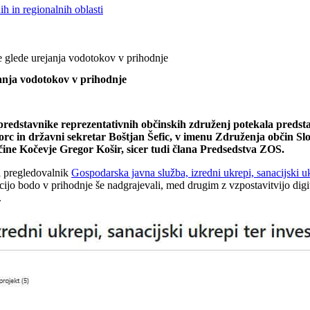
h in regionalnih oblasti
 glede urejanja vodotokov v prihodnje
anja vodotokov v prihodnje
 za predstavnike reprezentativnih občinskih združenj potekala preds
gorc in državni sekretar Boštjan Šefic, v imenu Združenja občin Slo
ne Kočevje Gregor Košir, sicer tudi člana Predsedstva ZOS.
ni pregledovalnik
Gospodarska javna služba, izredni ukrepi, sanacijski uk
cijo bodo v prihodnje še nadgrajevali, med drugim z vzpostavitvijo dig
.