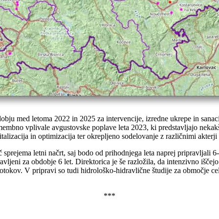
bdobju med letoma 2022 in 2025 za intervencije, izredne ukrepe in sanac
membno vplivale avgustovske poplave leta 2023, ki predstavljajo neka
alizacija in optimizacija ter okrepljeno sodelovanje z različnimi akterji
č sprejema letni načrt, saj bodo od prihodnjega leta naprej pripravljali
ravljeni za obdobje 6 let. Direktorica je še razložila, da intenzivno iš
tokov. V pripravi so tudi hidrološko-hidravlične študije za območje ce
***