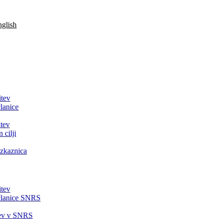
glish
itev
lanice
tev
 cilji
zkaznica
itev
članice SNRS
tev v SNRS