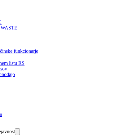
C
EWASTE
bčinske funkcionarje
nem listu RS
isov
onodajo
in
javnost