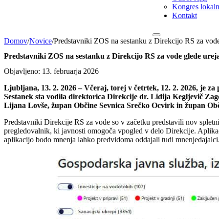
Kongres lokalni
Kontakt
Domov
/
Novice
/
Predstavniki ZOS na sestanku z Direkcijo RS za vode
Predstavniki ZOS na sestanku z Direkcijo RS za vode glede urej
Objavljeno: 13. februarja 2026
Ljubljana, 13. 2. 2026 – Včeraj, torej v četrtek, 12. 2. 2026, je
Sestanek sta vodila direktorica Direkcije dr. Lidija Kegljevič Za
Lijana Lovše, župan Občine Sevnica Srečko Ocvirk in župan Obči
Predstavniki Direkcije RS za vode so v začetku predstavili nov splet
pregledovalnik, ki javnosti omogoča vpogled v delo Direkcije. Aplika
aplikacijo bodo mnenja lahko predvidoma oddajali tudi mnenjedajalci