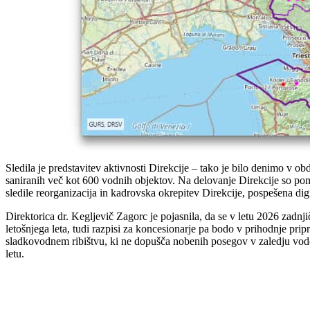
Sledila je predstavitev aktivnosti Direkcije – tako je bilo denimo v o
saniranih več kot 600 vodnih objektov. Na delovanje Direkcije so po
sledile reorganizacija in kadrovska okrepitev Direkcije, pospešena digit
Direktorica dr. Kegljevič Zagorc je pojasnila, da se v letu 2026 zadnji
letošnjega leta, tudi razpisi za koncesionarje pa bodo v prihodnje prip
sladkovodnem ribištvu, ki ne dopušča nobenih posegov v zaledju vodo
letu.