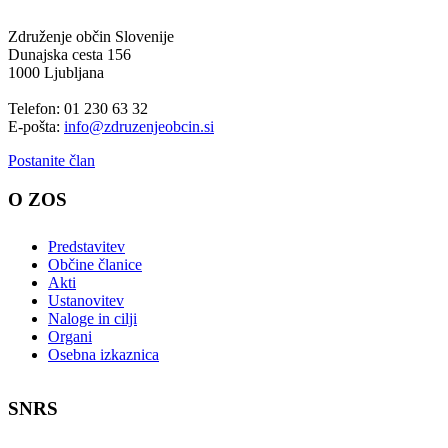
Združenje občin Slovenije
Dunajska cesta 156
1000 Ljubljana
Telefon: 01 230 63 32
E-pošta:
info@zdruzenjeobcin.si
Postanite član
O ZOS
Predstavitev
Občine članice
Akti
Ustanovitev
Naloge in cilji
Organi
Osebna izkaznica
SNRS