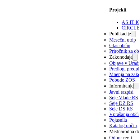
Projekti
AS-IT-I
CIRCL
Publikacije
Mesečni utrip
Glas občin
Priročnik za o
Zakonodaja
Objave v Urad
Predlogi predp
Mnenja na zak
Pobude ZOS
Informiranje
Javni razpisi
Seje Vlade RS
Seje DZ RS
Seje DS RS
Vprašanja obč
Pojasnila
Katalog občin
Mednarodna de
Odbor regij