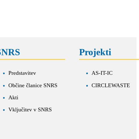
SNRS
Projekti
Predstavitev
AS-IT-IC
Občine članice SNRS
CIRCLEWASTE
Akti
Vključitev v SNRS