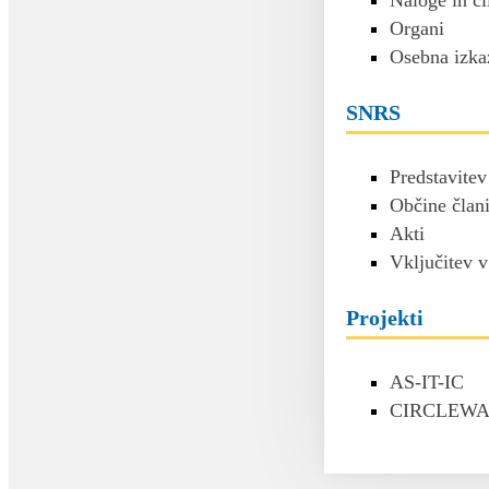
Naloge in cil
Organi
Osebna izka
SNRS
Predstavitev
Občine čla
Akti
Vključitev 
Projekti
AS-IT-IC
CIRCLEWA