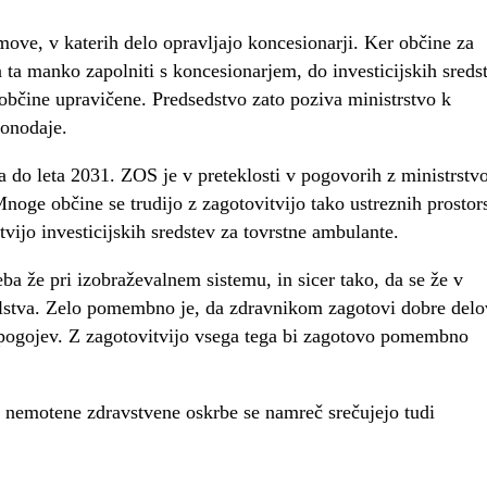
move, v katerih delo opravljajo koncesionarji. Ker občine za
 ta manko zapolniti s koncesionarjem, do investicijskih sreds
v občine upravičene. Predsedstvo zato poziva ministrstvo k
konodaje.
 do leta 2031. ZOS je v preteklosti v pogovorih z ministrst
Mnoge občine se trudijo z zagotovitvijo tako ustreznih prostor
vijo investicijskih sredstev za tovrstne ambulante.
eba že pri izobraževalnem sistemu, in sicer tako, da se že v
 šolstva. Zelo pomembno je, da zdravnikom zagotovi dobre del
ih pogojev. Z zagotovitvijo vsega tega bi zagotovo pomembno
ja nemotene zdravstvene oskrbe se namreč srečujejo tudi