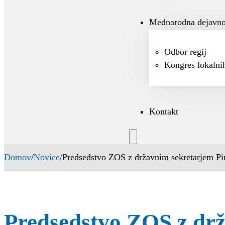
Mednarodna dejavno
Odbor regij
Kongres lokalnih
Kontakt
Domov
/
Novice
/
Predsedstvo ZOS z državnim sekretarjem Pin
Predsedstvo ZOS z drž