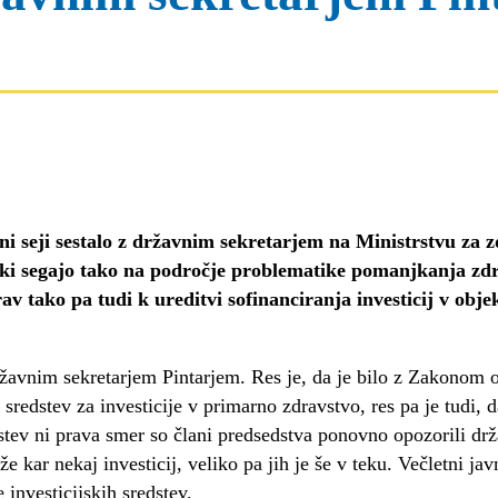
ni seji sestalo z državnim sekretarjem na Ministrstvu za 
ki segajo tako na področje problematike pomanjkanja zdrav
v tako pa tudi k ureditvi sofinanciranja investicij v objekt
avnim sekretarjem Pintarjem. Res je, da je bilo z Zakonom o 
redstev za investicije v primarno zdravstvo, res pa je tudi, 
tev ni prava smer so člani predsedstva ponovno opozorili drž
že kar nekaj investicij, veliko pa jih je še v teku. Večletni ja
investicijskih sredstev.