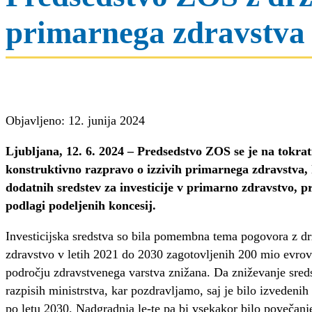
primarnega zdravstva
Objavljeno: 12. junija 2024
Ljubljana, 12. 6. 2024 –
Predsedstvo ZOS se je na tokrat
konstruktivno razpravo o izzivih primarnega zdravstva, 
dodatnih sredstev za investicije v primarno zdravstvo, pra
podlagi podeljenih koncesij.
Investicijska sredstva so bila pomembna tema pogovora z drž
zdravstvo v letih 2021 do 2030 zagotovljenih 200 mio evrov s
področju zdravstvenega varstva znižana. Da zniževanje sreds
razpisih ministrstva, kar pozdravljamo, saj je bilo izvedenih 
po letu 2030. Nadgradnja le-te pa bi vsekakor bilo povečanje 