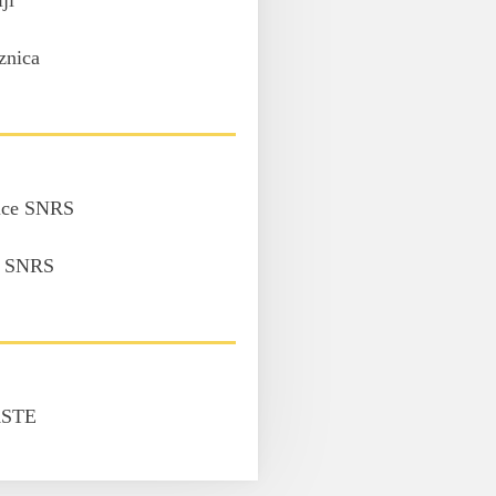
ji
znica
nice SNRS
v SNRS
STE