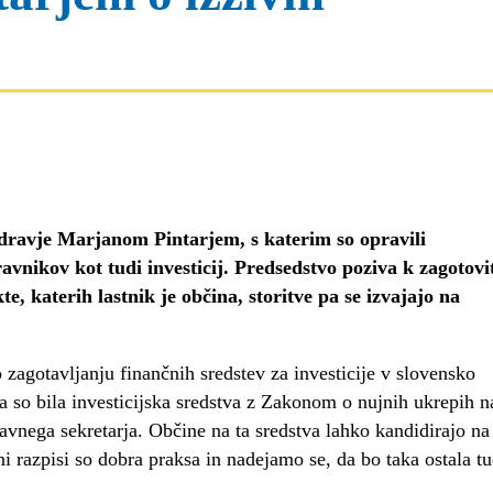
zdravje Marjanom Pintarjem, s katerim so opravili
nikov kot tudi investicij. Predsedstvo poziva k zagotovi
e, katerih lastnik je občina, storitve pa se izvajajo na
zagotavljanju finančnih sredstev za investicije v slovensko
da so bila investicijska sredstva z Zakonom o nujnih ukrepih n
avnega sekretarja. Občine na ta sredstva lahko kandidirajo na
vni razpisi so dobra praksa in nadejamo se, da bo taka ostala tu