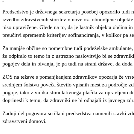
Predsedstvo je državnega sekretarja posebej opozorilo tudi n
izvedbo zdravstvenih storitev v nove oz. obnovljene objekte 
niso upravičene. Glede na to, da je lastnik objekta občina i
preučitvi sprememb kriterijev sofinanciranja, v kolikor pa 
Za manjše občine so pomembne tudi podeželske ambulante, ka
že odpiralo to temo in z ustrezno naslovitvijo bi se zdravnik
pogojev dela in bivanja, je pa tudi na strani države, da dod
ZOS na težave s pomanjkanjem zdravnikov opozarja že vrsto le
srednjem šolstvu poveča število vpisnih mest za področje zd
pogoje, tako z vidika stimulativnega plačila za opravljeno 
doprinesli k temu, da zdravniki ne bi odhajali iz javnega zdr
Zadnji del pogovora so člani predsedstva namenili stavki zdr
zdravstveni domovi.