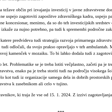
a težave občin pri izvajanju investicij v javne zdravstvene do
ne uspejo zagotoviti zaposlitve zdravniškega kadra, uspejo pa
n ne koncesionar, menimo, da so do teh investicijskih sredste
se izkaže za nujno potrebno, pa tudi k spremembi področne za
tere predvideva tudi strategija razvoja primarnega zdravstva
i tudi odločali, da svojo prakso opravljajo v teh ambulantah. 
a svoj kamenček v mozaiku. To bi lahko dodala tudi z zagotovit
t. Problematike se je treba lotiti večplastno, začeti pa je tr
ravstva, enako pa je treba storiti tudi na področju visokega
delo kot tudi iz organizacije samega dela in dobrih prostorsk
avstva k zasebnikom ali celo v tujino.
avnikov, ki traja že vse od 15. 1. 2024. Z izzivi zagotavljan