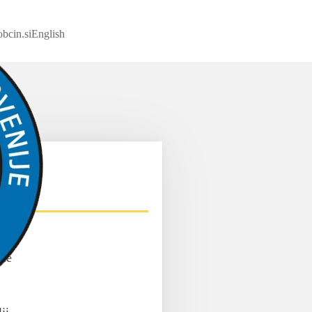
bcin.si
English
ice