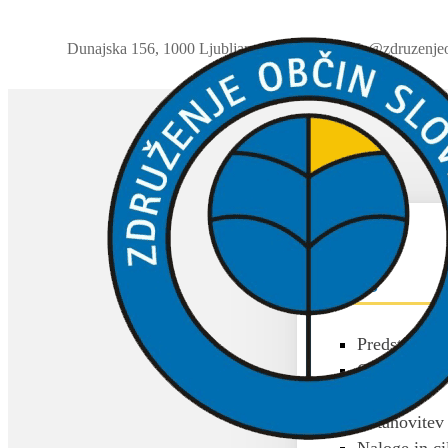
Dunajska 156, 1000 Ljubljana
01 230 63 32
info@zdruzenjeo
ZOS
O ZOS
Predstavitev
Občine član
Akti
Ustanovitev