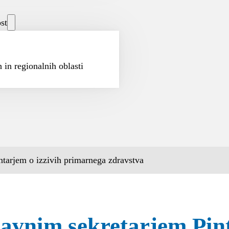
st
 in regionalnih oblasti
tarjem o izzivih primarnega zdravstva
avnim sekretarjem Pint