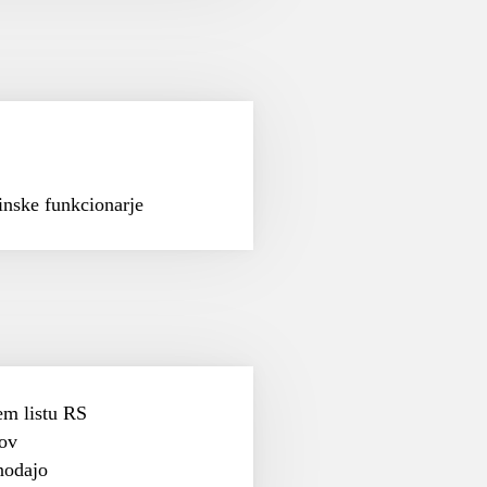
inske funkcionarje
m listu RS
sov
nodajo