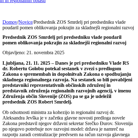
h in regionalnih oblasti
Domov
/
Novice
/
Predsednik ZOS Smrdelj pri predsedniku vlade
poudaril pomen oblikovanja pokrajin za skladnejši regionalni razvoj
Predsednik ZOS Smrdelj pri predsedniku vlade poudaril
pomen oblikovanja pokrajin za skladnejši regionalni razvoj
Objavljeno: 21. novembra 2025
Ljubljana, 21. 11. 2025 – Danes je pri predsedniku Vlade RS
dr. Robertu Golobu potekal sestanek v zvezi s predlogom
Zakona o spremembah in dopolnitvah Zakona o spodbujanju
skladnega regionalnega razvoja. Na sestanek so bili povabljeni
predstavniki reprezentativnih občinskih združenj in
predstavnik združenja regionalnih razvojnih agencij, v imenu
Združenja občin Slovenije (ZOS) pa se ga je udeležil
predsednik ZOS Robert Smrdelj.
Ob odsotnosti ministra za kohezijo in regionalni razvoj dr.
Aleksandra Jevška je v začetku glavne novosti predloga novele
Zakona predstavil njegov državni sekretar Srečko Đurov. Slovenija
po njegovo potrebuje nov razvojni model: država je namreč na
razpotju zaradi centralizacije predvsem na račun razvoja glavnega