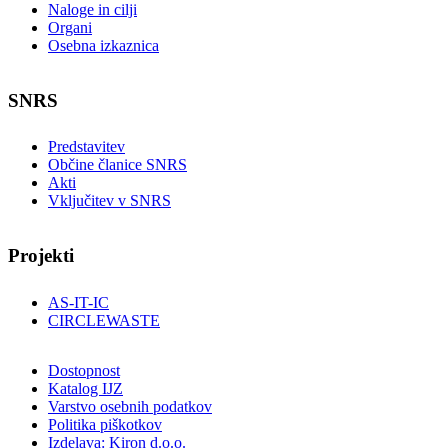
Naloge in cilji
Organi
Osebna izkaznica
SNRS
Predstavitev
Občine članice SNRS
Akti
Vključitev v SNRS
Projekti
AS-IT-IC
CIRCLEWASTE
Dostopnost
Katalog IJZ
Varstvo osebnih podatkov
Politika piškotkov
Izdelava: Kiron d.o.o.