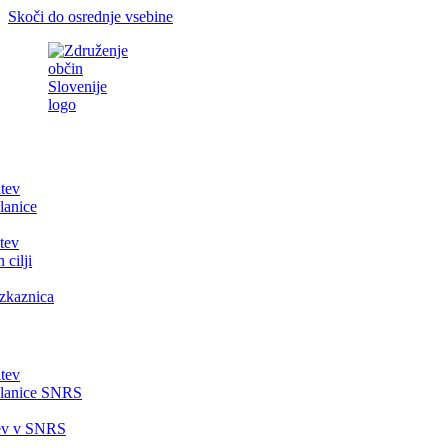
Skoči do osrednje vsebine
itev
lanice
tev
 cilji
zkaznica
itev
članice SNRS
tev v SNRS