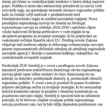
mesta, pri čemer so centralizacijske tendence v bistvu dokaj naraven
pojav. Politika si mora tako intenzivneje prizadevati za razvoj vseh
razvojnih regij, saj spremljanje trenutnih ukrepov regionalne politike
kaže na čedalje večji razkorak v produktivnosti med
Osrednjeslovensko regijo in ostalimi razvojnimi regijami. Nova
paradigma regionalnega razvoja bo slonela na
Strategiji
regionalnega razvoja za obdobje 2026-2050
s splošnim ciljem
visoke kakovosti življenja prebivalcev v vseh regijah in na
akcijskem programu za izvajanje strategije, ki bo pripravljen za
vsakokratni večletni finančni okvir EU. Predlog novele Zakona
vključuje tudi možnost odprtja in državnega sofinanciranja razvojne
pisarne reprezentativnih občinskih združenj ali združenja regionalnih
razvojnih agencij v Bruslju z namenom boljšega »izkupička« na
centraliziranih evropskih razpisih.
Predsednik ZOS Smrdelj je v zvezi s predlogom novele Zakona
izpostavil predvsem nedorečenost finančnega okvira regionalnega
razvoja glede same višine sredstev in virov financiranja ter na
kriterije za določitev problemskih območij, tj. prednostnih območij
regionalne politike. V zvezi s tem je poudaril še pomen kvalitetne
priprave akcijskega načrta za izvajanje strategije, ki bo nenazadnje
določal konkretne ukrepe in projekte s finančno konstrukcijo za
posamezno razvojno regijo. Smrdelj je opozoril tudi na odsotnost
pokrajin, ki bi bistveno olajšale izvajanje politik regionalnega
razvoja predvsem zato, ker bi bile bližje dejanskim problemom »na