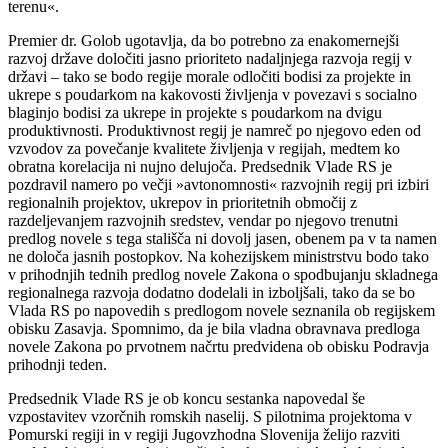
terenu«.
Premier dr. Golob ugotavlja, da bo potrebno za enakomernejši
razvoj države določiti jasno prioriteto nadaljnjega razvoja regij v
državi – tako se bodo regije morale odločiti bodisi za projekte in
ukrepe s poudarkom na kakovosti življenja v povezavi s socialno
blaginjo bodisi za ukrepe in projekte s poudarkom na dvigu
produktivnosti. Produktivnost regij je namreč po njegovo eden od
vzvodov za povečanje kvalitete življenja v regijah, medtem ko
obratna korelacija ni nujno delujoča. Predsednik Vlade RS je
pozdravil namero po večji »avtonomnosti« razvojnih regij pri izbiri
regionalnih projektov, ukrepov in prioritetnih območij z
razdeljevanjem razvojnih sredstev, vendar po njegovo trenutni
predlog novele s tega stališča ni dovolj jasen, obenem pa v ta namen
ne določa jasnih postopkov. Na kohezijskem ministrstvu bodo tako
v prihodnjih tednih predlog novele Zakona o spodbujanju skladnega
regionalnega razvoja dodatno dodelali in izboljšali, tako da se bo
Vlada RS po napovedih s predlogom novele seznanila ob regijskem
obisku Zasavja. Spomnimo, da je bila vladna obravnava predloga
novele Zakona po prvotnem načrtu predvidena ob obisku Podravja
prihodnji teden.
Predsednik Vlade RS je ob koncu sestanka napovedal še
vzpostavitev vzorčnih romskih naselij. S pilotnima projektoma v
Pomurski regiji in v regiji Jugovzhodna Slovenija želijo razviti