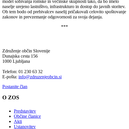
model sobivanja romske in večinske skupnosti tako, da bo imelo
naselje urejeno lastništvo, infrastrukturo in dostop do javnih storitev.
Ob tem bodo od prebivalcev naselij pričakovali celovito spoštovanje
zakonov in prevzemanje odgovornosti za svoja dejanja.
***
Združenje občin Slovenije
Dunajska cesta 156
1000 Ljubljana
Telefon: 01 230 63 32
E-pošta:
info@zdruzenjeobcin.si
Postanite član
O ZOS
Predstavitev
Občine članice
Akti
Ustanovitev