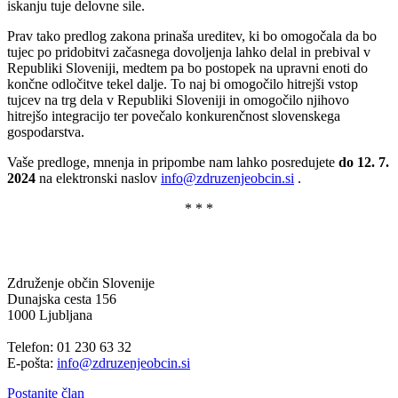
iskanju tuje delovne sile.
Prav tako predlog zakona prinaša ureditev, ki bo omogočala da bo
tujec po pridobitvi začasnega dovoljenja lahko delal in prebival v
Republiki Sloveniji, medtem pa bo postopek na upravni enoti do
končne odločitve tekel dalje. To naj bi omogočilo hitrejši vstop
tujcev na trg dela v Republiki Sloveniji in omogočilo njihovo
hitrejšo integracijo ter povečalo konkurenčnost slovenskega
gospodarstva.
Vaše predloge, mnenja in pripombe nam lahko posredujete
do 12. 7.
2024
na elektronski naslov
info@zdruzenjeobcin.si
.
* * *
Združenje občin Slovenije
Dunajska cesta 156
1000 Ljubljana
Telefon: 01 230 63 32
E-pošta:
info@zdruzenjeobcin.si
Postanite član