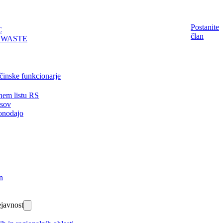
Postanite
C
član
EWASTE
činske funkcionarje
nem listu RS
isov
onodajo
n
javnost