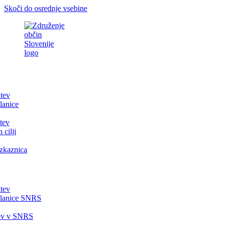
Skoči do osrednje vsebine
itev
lanice
tev
 cilji
zkaznica
itev
članice SNRS
tev v SNRS