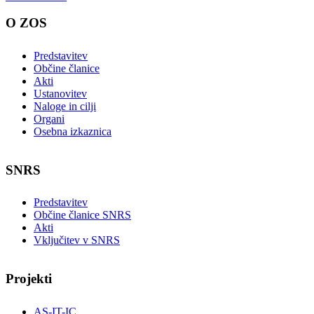
O ZOS
Predstavitev
Občine članice
Akti
Ustanovitev
Naloge in cilji
Organi
Osebna izkaznica
SNRS
Predstavitev
Občine članice SNRS
Akti
Vključitev v SNRS
Projekti
AS-IT-IC