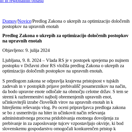
h in regionalnih oblasti
Domov
/
Novice
/
Predlog Zakona o ukrepih za optimizacijo določenih
postopkov na upravnih enotah
Predlog Zakona o ukrepih za optimizacijo določenih postopkov
na upravnih enotah
Objavljeno: 9. julija 2024
Ljubljana, 9. 8. 2024 – Vlada RS je v postopek sprejema po nujnem
postopku v Državni zbor RS vložila predlog Zakona o ukrepih za
optimizacijo določenih postopkov na upravnih enotah.
S predlogom zakona se odpravlja krajevna pristojnost v tujskih
zadevah in v postopkih prijave prebivališč posameznikov na način,
da bodo upravne enote odločale na območju celotne držav. S tem se
stremi k razbremenitvi najbolj obremenjenih upravnih enot,
učinkovitejši izrabe človeških virov na upravnih enotah in k
hitrejšemu reševanju vlog. Po oceni pripravljavca predloga zakona
se bo z usmeritvijo na hiter in učinkovit način reševanja
administrativnega procesa pridobivanja enotnega dovoljenja za
prebivanje in za zaposlovanje tujcev vzpostavljajo okvirje, ki bod
slovenskemu gospodarstvu omogočali konkurenčen pristop k