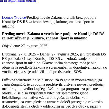
h in regionalnih oblasti
Domov
/
Novice
/
Predlog novele Zakona o vrtcih brez podpore
Komisije DS RS za izobraževanje, kulturo, znanost, šport in
mladino
Predlog novele Zakona o vrtcih brez podpore Komisije DS RS
za izobraževanje, kulturo, znanost, šport in mladino
Objavljeno: 27. avgusta 2025
Ljubljana, 27. 8. 2025 – Danes, 27. avgusta 2025, je v prostorih DS
RS potekala 31. seja Komisije DS RS za izobraževanje, kulturo,
znanost, šport in mladino. Glavna točka dnevnega reda je bila
obravnava predloga Zakona o spremembah in dopolnitvah Zakona o
vrtcih, seje pa se je udeležila tudi predstavnica ZOS.
Državna sekretarka na Ministrstvu za vzgojo in izobraževanje, ga.
Janja Zupančič, je uvodoma predstavila bistvene novosti predloga,
med drugim uvedbo krajšega 240-urnega programa za petletne
otroke, ki še niso vključeni v vrtec, ter spremembe glede
fleksibilnega normativa +2. Ta omogoča, da občina kot
ustanoviteljica vrtca glede na razmere določi preseganje zakonsko
določenega števila otrok v oddelku za največ dva otroka, razen v