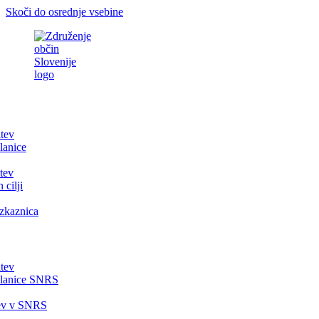
Skoči do osrednje vsebine
itev
lanice
tev
 cilji
zkaznica
itev
članice SNRS
tev v SNRS