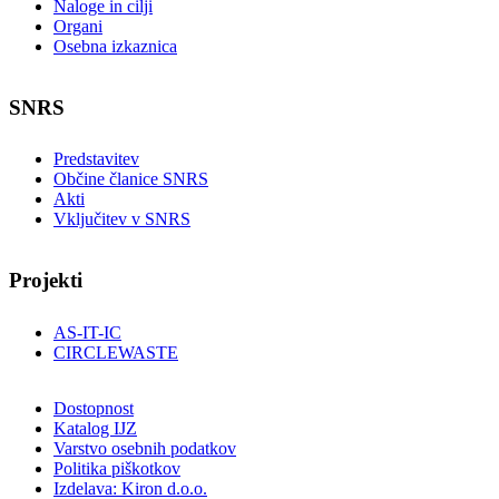
Naloge in cilji
Organi
Osebna izkaznica
SNRS
Predstavitev
Občine članice SNRS
Akti
Vključitev v SNRS
Projekti
AS-IT-IC
CIRCLEWASTE
Dostopnost
Katalog IJZ
Varstvo osebnih podatkov
Politika piškotkov
Izdelava: Kiron d.o.o.