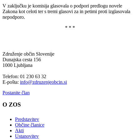
V zaključku je komisija glasovala o podpori predlogu novele
Zakona kot celoti ter s tremi glasovi za in petimi proti izglasovala
nepodporo.
* * *
Združenje občin Slovenije
Dunajska cesta 156
1000 Ljubljana
Telefon: 01 230 63 32
E-pošta:
info@zdruzenjeobcin.si
Postanite član
O ZOS
Predstavitev
Občine članice
Akti
Ustanovitev