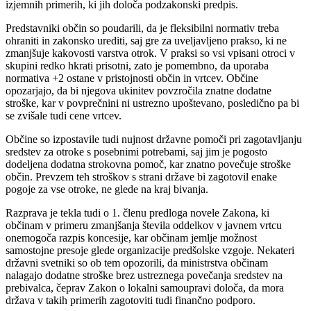
izjemnih primerih, ki jih določa podzakonski predpis.
Predstavniki občin so poudarili, da je fleksibilni normativ treba
ohraniti in zakonsko urediti, saj gre za uveljavljeno prakso, ki ne
zmanjšuje kakovosti varstva otrok. V praksi so vsi vpisani otroci v
skupini redko hkrati prisotni, zato je pomembno, da uporaba
normativa +2 ostane v pristojnosti občin in vrtcev. Občine
opozarjajo, da bi njegova ukinitev povzročila znatne dodatne
stroške, kar v povprečnini ni ustrezno upoštevano, posledično pa bi
se zvišale tudi cene vrtcev.
Občine so izpostavile tudi nujnost državne pomoči pri zagotavljanju
sredstev za otroke s posebnimi potrebami, saj jim je pogosto
dodeljena dodatna strokovna pomoč, kar znatno povečuje stroške
občin. Prevzem teh stroškov s strani države bi zagotovil enake
pogoje za vse otroke, ne glede na kraj bivanja.
Razprava je tekla tudi o 1. členu predloga novele Zakona, ki
občinam v primeru zmanjšanja števila oddelkov v javnem vrtcu
onemogoča razpis koncesije, kar občinam jemlje možnost
samostojne presoje glede organizacije predšolske vzgoje. Nekateri
državni svetniki so ob tem opozorili, da ministrstva občinam
nalagajo dodatne stroške brez ustreznega povečanja sredstev na
prebivalca, čeprav Zakon o lokalni samoupravi določa, da mora
država v takih primerih zagotoviti tudi finančno podporo.