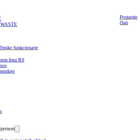
Postanite
C
član
EWASTE
činske funkcionarje
nem listu RS
isov
onodajo
n
javnost