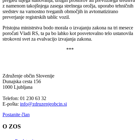
pregled tujega stanovanja, drugih prostorov ali prevoznega sredstva
z namenom takojšnjega zasega strelnega orožja, uporabo tehničnih
sredstev na varnostno tveganih območjih in avtomatizirano
preverjanje registrskih tablic vozil.
Pristojna ministrstva bodo morala o izvajanju zakona na tri mesece
poročati Vladi RS, ta pa bo lahko kot posvetovalno telo ustanovila
strokovni svet za evalvacijo izvajanja zakona.
***
Združenje občin Slovenije
Dunajska cesta 156
1000 Ljubljana
Telefon: 01 230 63 32
E-pošta:
info@zdruzenjeobcin.si
Postanite član
O ZOS