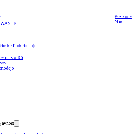
Postanite
C
član
EWASTE
činske funkcionarje
nem listu RS
isov
onodajo
n
javnost