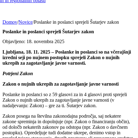
h in regionalnih oblasti
Domov
/
Novice
/
Poslanke in poslanci sprejeli Šutarjev zakon
Poslanke in poslanci sprejeli Šutarjev zakon
Objavljeno: 18. novembra 2025
Ljubljana, 18. 11. 2025 – Poslanke in poslanci so na včerajšnji
izredni seji po nujnem postopku sprejeli Zakon o nujnih
ukrepih za zagotavljanje javne varnosti.
Potrjeni Zakon
Zakon o nujnih ukrepih za zagotavljanje javne varnosti
Poslanke in poslanci so z 59 glasovi za in 4 glasovi proti sprejeli
Zakon o nujnih ukrepih za zagotavljanje javne varnosti (v
nadaljevanju: Zakon) – gre za ti. Šutarjev zakon.
Zakon posega na številna zakonodajna področja, saj nekatere
zakone spreminja in dopolnjuje (npr. Zakon o financiranju občin),
od določb nekaterih zakonov pa odstopa (npr. Zakon o davčnem
postopku). Opredeljuje tudi dodatne ukrepe, denimo vstop in