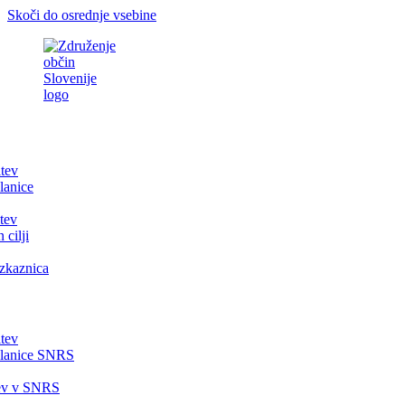
Skoči do osrednje vsebine
itev
lanice
tev
 cilji
zkaznica
itev
članice SNRS
tev v SNRS