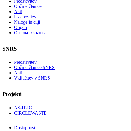
Predstavitev
Občine članice
Akti
Ustanovitev
Naloge in cilji
Organi
Osebna izkaznica
SNRS
Predstavitev
Občine članice SNRS
Akti
Vključitev v SNRS
Projekti
AS-IT-IC
CIRCLEWASTE
Dostopnost