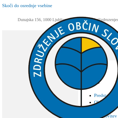
Skoči do osrednje vsebine
Dunajska 156, 1000 Ljubljana
01 230 63 32
info@zdruzenjeo
ZOS
O ZOS
Predstavitev
Občine član
Akti
Ustanovitev