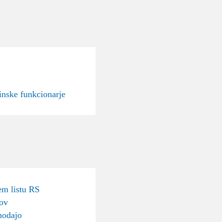
inske funkcionarje
m listu RS
sov
nodajo