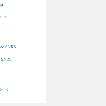
ji
znica
nice SNRS
v SNRS
STE