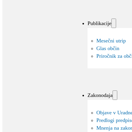
Publikacije
Mesečni utrip
Glas občin
Priročnik za obč
Zakonodaja
Objave v Uradne
Predlogi predpi
Mnenja na zako