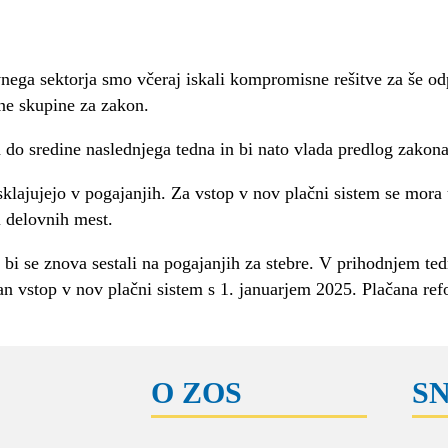
avnega sektorja smo včeraj iskali kompromisne rešitve za še 
vne skupine za zakon.
ča do sredine naslednjega tedna in bi nato vlada predlog zakon
sklajujejo v pogajanjih. Za vstop v nov plačni sistem se mora 
 delovnih mest.
 bi se znova sestali na pogajanjih za stebre. V prihodnjem te
van vstop v nov plačni sistem s 1. januarjem 2025. Plačana ref
O ZOS
S