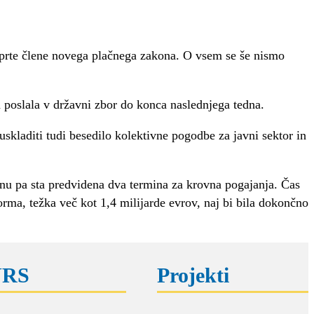
odprte člene novega plačnega zakona. O vsem se še nismo
a poslala v državni zbor do konca naslednjega tedna.
uskladiti tudi besedilo kolektivne pogodbe za javni sektor in
dnu pa sta predvidena dva termina za krovna pogajanja. Čas
orma, težka več kot 1,4 milijarde evrov, naj bi bila dokončno
NRS
Projekti