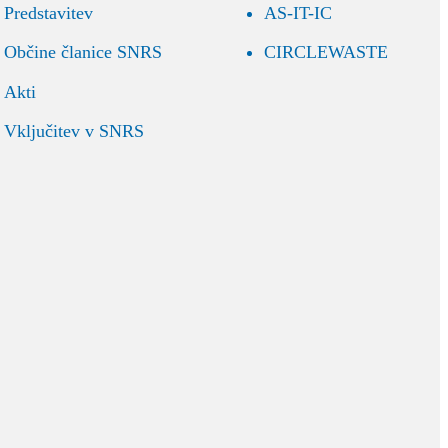
Predstavitev
AS-IT-IC
Občine članice SNRS
CIRCLEWASTE
Akti
Vključitev v SNRS