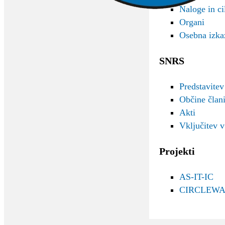
Naloge in cil
Organi
Osebna izka
SNRS
Predstavitev
Občine čla
Akti
Vključitev 
Projekti
AS-IT-IC
CIRCLEWA