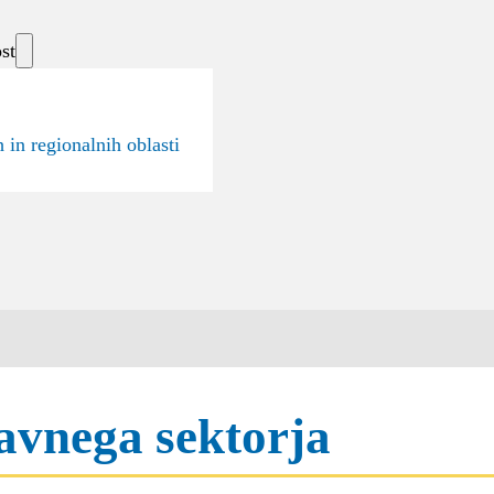
st
 in regionalnih oblasti
javnega sektorja