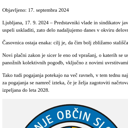
Objavljeno: 17. septembra 2024
Ljubljana, 17. 9. 2024 – Predstavniki vlade in sindikatov j
uspeli uskladiti, zato delo nadaljujemo danes v okviru delo
Časovnica ostaja enaka: cilj je, da čim bolj zbližamo stališ
Novi plačni zakon je sicer le eno od vprašanj, o katerih se u
panožnih kolektivnih pogodb, vključno z novimi uvrstitvami
Tako tudi pogajanja potekajo na več ravneh, v tem tednu naj
za pogajanja se namreč izteka, če je želja zagotoviti načrto
izpeljana do leta 2028.