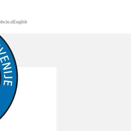
bcin.si
English
ice