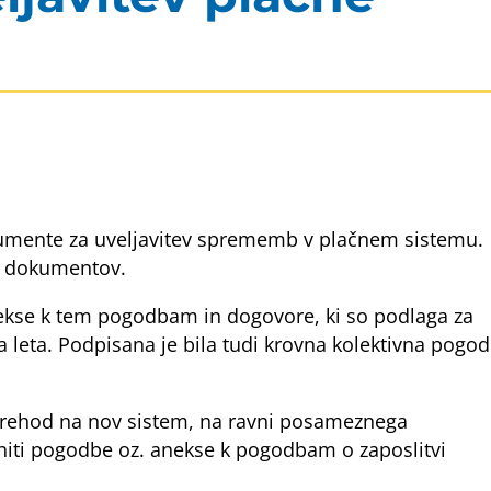
dokumente za uveljavitev sprememb v plačnem sistemu.
je dokumentov.
anekse k tem pogodbam in dogovore, ki so podlaga za
 leta. Podpisana je bila tudi krovna kolektivna pogo
 prehod na nov sistem, na ravni posameznega
eniti pogodbe oz. anekse k pogodbam o zaposlitvi