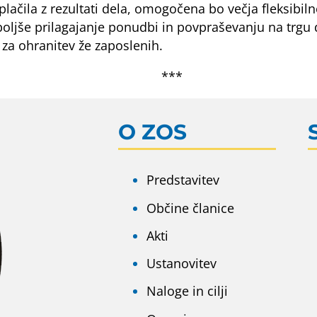
ačila z rezultati dela, omogočena bo večja fleksibilno
ljše prilagajanje ponudbi in povpraševanju na trgu d
 za ohranitev že zaposlenih.
***
O ZOS
Predstavitev
Občine članice
Akti
Ustanovitev
Naloge in cilji