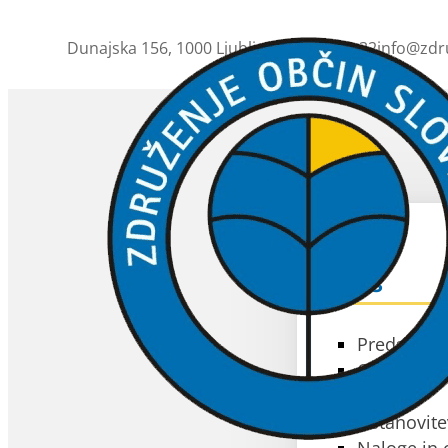
Dunajska 156, 1000 Ljubljana
01 230 63 32
info@zdr
ZOS
O ZOS
Predstavit
Občine čla
Akti
Ustanovite