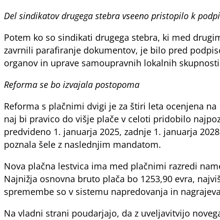
Del sindikatov drugega stebra vseeno pristopilo k podp
Potem ko so sindikati drugega stebra, ki med drugim 
zavrnili parafiranje dokumentov, je bilo pred podp
organov in uprave samoupravnih lokalnih skupnosti
Reforma se bo izvajala postopoma
Reforma s plačnimi dvigi je za štiri leta ocenjena na
naj bi pravico do višje plače v celoti pridobilo naj
predvideno 1. januarja 2025, zadnje 1. januarja 2028
poznala šele z naslednjim mandatom.
Nova plačna lestvica ima med plačnimi razredi names
Najnižja osnovna bruto plača bo 1253,90 evra, najvi
spremembe so v sistemu napredovanja in nagrajeva
Na vladni strani poudarjajo, da z uveljavitvijo nove