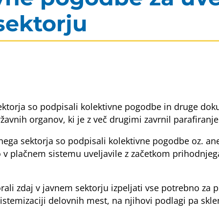
sektorju
a sektorja so podpisali kolektivne pogodbe in druge 
žavnih organov, ki je z več drugimi zavrnil parafiran
avnega sektorja so podpisali kolektivne pogodbe oz. 
 v plačnem sistemu uveljavile z začetkom prihodnjega
li zdaj v javnem sektorju izpeljati vse potrebno za
istemizaciji delovnih mest, na njihovi podlagi pa skl