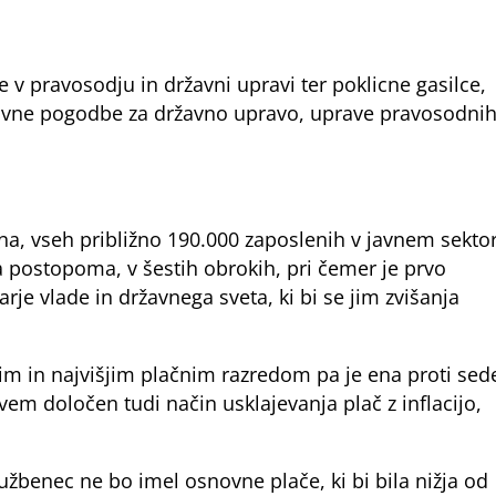
 v pravosodju in državni upravi ter poklicne gasilce,
ktivne pogodbe za državno upravo, uprave pravosodni
ična, vseh približno 190.000 zaposlenih v javnem sekto
la postopoma, v šestih obrokih, pri čemer je prvo
je vlade in državnega sveta, ki bi se jim zvišanja
jim in najvišjim plačnim razredom pa je ena proti se
em določen tudi način usklajevanja plač z inflacijo,
užbenec ne bo imel osnovne plače, ki bi bila nižja od