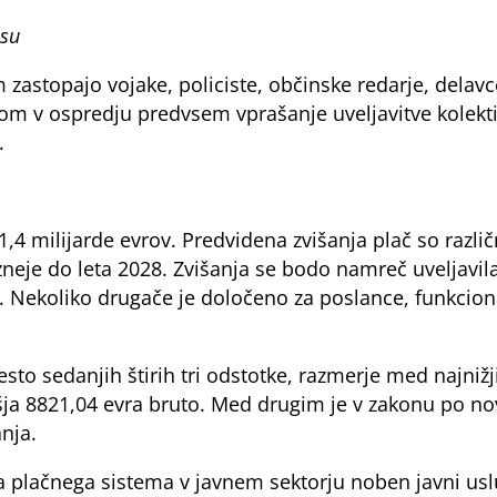
isu
zastopajo vojake, policiste, občinske redarje, delavce
isom v ospredju predvsem vprašanje uveljavitve kole
.
 1,4 milijarde evrov. Predvidena zvišanja plač so razl
pozneje do leta 2028. Zvišanja se bodo namreč uveljavi
. Nekoliko drugače je določeno za poslance, funkcionar
to sedanjih štirih tri odstotke, razmerje med najniž
šja 8821,04 evra bruto. Med drugim je v zakonu po nov
nja.
ga plačnega sistema v javnem sektorju noben javni usl