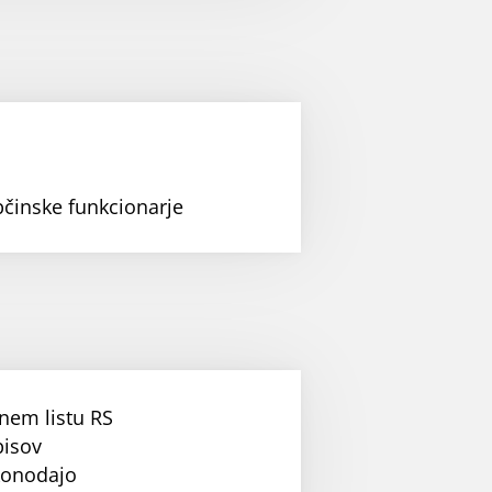
bčinske funkcionarje
nem listu RS
pisov
konodajo