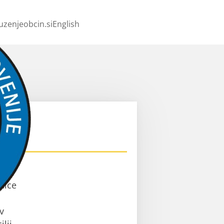
uzenjeobcin.si
English
ev
nice
v