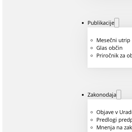
Publikacije
Mesečni utrip
Glas občin
Priročnik za o
Zakonodaja
Objave v Urad
Predlogi pred
Mnenja na za