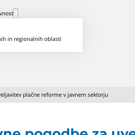
vnost
ih in regionalnih oblasti
ljavitev plačne reforme v javnem sektorju
vne pogodbe za uvel