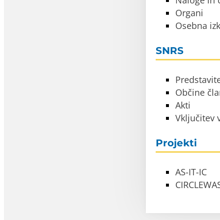
Naloge in c
Organi
Osebna izk
SNRS
Predstavit
Občine čl
Akti
Vključitev
Projekti
AS-IT-IC
CIRCLEWA