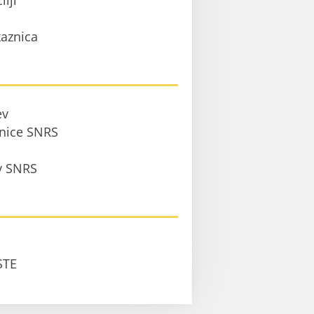
ilji
aznica
ev
anice SNRS
 v SNRS
STE