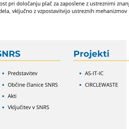
st pri določanju plač za zaposlene z ustreznimi znanj
ela, vključno z vzpostavitvijo ustreznih mehanizmov
SNRS
Projekti
Predstavitev
AS-IT-IC
Občine članice SNRS
CIRCLEWASTE
Akti
Vključitev v SNRS