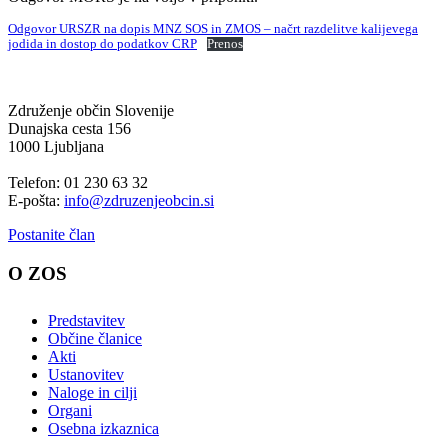
Odgovor URSZR na dopis MNZ SOS in ZMOS – načrt razdelitve kalijevega
jodida in dostop do podatkov CRP
Prenos
Združenje občin Slovenije
Dunajska cesta 156
1000 Ljubljana
Telefon: 01 230 63 32
E-pošta:
info@zdruzenjeobcin.si
Postanite član
O ZOS
Predstavitev
Občine članice
Akti
Ustanovitev
Naloge in cilji
Organi
Osebna izkaznica