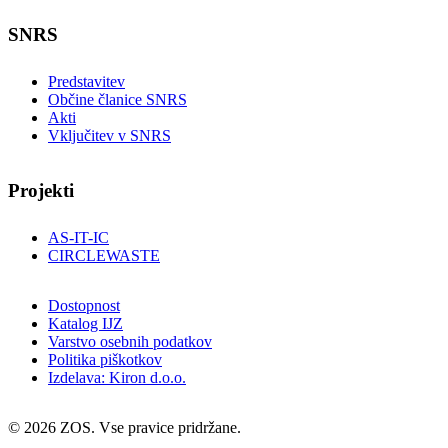
SNRS
Predstavitev
Občine članice SNRS
Akti
Vključitev v SNRS
Projekti
AS-IT-IC
CIRCLEWASTE
Dostopnost
Katalog IJZ
Varstvo osebnih podatkov
Politika piškotkov
Izdelava: Kiron d.o.o.
© 2026 ZOS. Vse pravice pridržane.