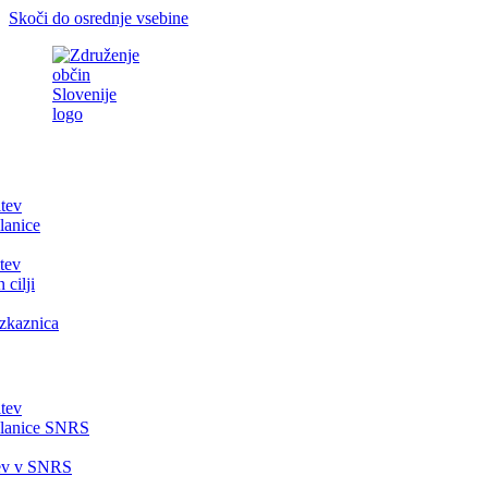
Skoči do osrednje vsebine
itev
lanice
tev
 cilji
zkaznica
itev
članice SNRS
tev v SNRS