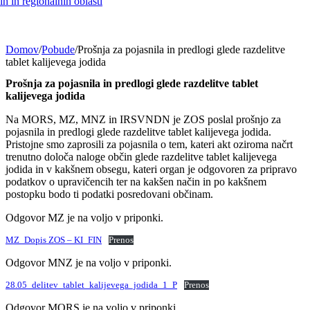
h in regionalnih oblasti
Domov
/
Pobude
/
Prošnja za pojasnila in predlogi glede razdelitve
tablet kalijevega jodida
Prošnja za pojasnila in predlogi glede razdelitve tablet
kalijevega jodida
Na MORS, MZ, MNZ in IRSVNDN je ZOS poslal prošnjo za
pojasnila in predlogi glede razdelitve tablet kalijevega jodida.
Pristojne smo zaprosili za pojasnila o tem, kateri akt oziroma načrt
trenutno določa naloge občin glede razdelitve tablet kalijevega
jodida in v kakšnem obsegu, kateri organ je odgovoren za pripravo
podatkov o upravičencih ter na kakšen način in po kakšnem
postopku bodo ti podatki posredovani občinam.
Odgovor MZ je na voljo v priponki.
MZ_Dopis ZOS – KI_FIN
Prenos
Odgovor MNZ je na voljo v priponki.
28.05_delitev_tablet_kalijevega_jodida_1_P
Prenos
Odgovor MORS je na voljo v priponki.