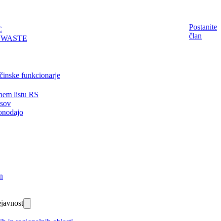
Postanite
C
član
EWASTE
činske funkcionarje
nem listu RS
isov
onodajo
n
javnost