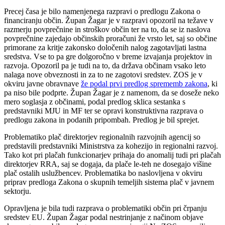
Precej časa je bilo namenjenega razpravi o predlogu Zakona o
financiranju občin. Župan Žagar je v razpravi opozoril na težave v
razmerju povprečnine in stroškov občin ter na to, da se iz naslova
povprečnine zajedajo občinskih proračuni že vrsto let, saj so občine
primorane za kritje zakonsko določenih nalog zagotavljati lastna
sredstva. Vse to pa gre dolgoročno v breme izvajanja projektov in
razvoja. Opozoril pa je tudi na to, da država občinam vsako leto
nalaga nove obveznosti in za to ne zagotovi sredstev. ZOS je v
okviru javne obravnave
že podal prvi predlog sprememb zakona
, ki
pa niso bile podprte. Župan Žagar je z namenom, da se doseže neko
mero soglasja z občinami, podal predlog sklica sestanka s
predstavniki MJU in MF ter se opravi konstruktivna razprava o
predlogu zakona in podanih pripombah. Predlog je bil sprejet.
Problematiko plač direktorjev regionalnih razvojnih agencij so
predstavili predstavniki Ministrstva za kohezijo in regionalni razvoj.
Tako kot pri plačah funkcionarjev prihaja do anomalij tudi pri plačah
direktorjev RRA, saj se dogaja, da plače le-teh ne dosegajo višine
plač ostalih uslužbencev. Problematika bo naslovljena v okviru
priprav predloga Zakona o skupnih temeljih sistema plač v javnem
sektorju.
Opravljena je bila tudi razprava o problematiki občin pri črpanju
sredstev EU. Župan Žagar podal nestrinjanje z načinom objave