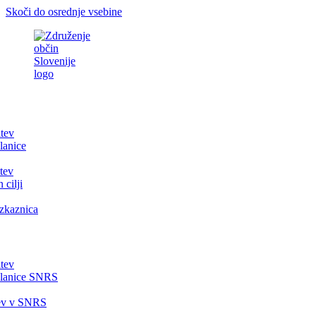
Skoči do osrednje vsebine
itev
lanice
tev
 cilji
zkaznica
itev
članice SNRS
tev v SNRS