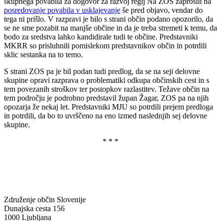
skupnega povabila za dogovor za razvoj regij Na ZOS zaprosili na
posredovanje povabila v usklajevanje
še pred objavo, vendar do
tega ni prišlo. V razpravi je bilo s strani občin podano opozorilo, da
se ne sme pozabit na manjše občine in da je treba stremeti k temu, da
bodo za sredstva lahko kandidirale tudi te občine. Predstavniki
MKRR so prisluhnili pomislekom predstavnikov občin in potrdili
sklic sestanka na to temo.
S strani ZOS pa je bil podan tudi predlog, da se na seji delovne
skupine opravi razprava o problematiki odkupa občinskih cest in s
tem povezanih stroškov ter postopkov razlastitev. Težave občin na
tem področju je podrobno predstavil župan Žagar, ZOS pa na njih
opozarja že nekaj let. Predstavniki MJU so potrdili prejem predloga
in potrdili, da bo to uvrščeno na eno izmed naslednjih sej delovne
skupine.
* * *
Združenje občin Slovenije
Dunajska cesta 156
1000 Ljubljana