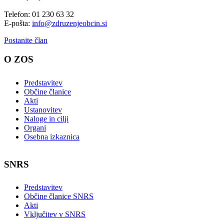
Telefon: 01 230 63 32
E-pošta:
info@zdruzenjeobcin.si
Postanite član
O ZOS
Predstavitev
Občine članice
Akti
Ustanovitev
Naloge in cilji
Organi
Osebna izkaznica
SNRS
Predstavitev
Občine članice SNRS
Akti
Vključitev v SNRS