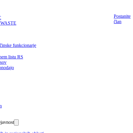
Postanite
C
član
EWASTE
činske funkcionarje
nem listu RS
isov
onodajo
n
javnost