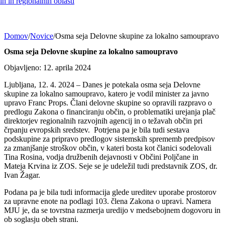
h in regionalnih oblasti
Domov
/
Novice
/
Osma seja Delovne skupine za lokalno samoupravo
Osma seja Delovne skupine za lokalno samoupravo
Objavljeno: 12. aprila 2024
Ljubljana, 12. 4. 2024 – Danes je potekala osma seja Delovne
skupine za lokalno samoupravo, katero je vodil minister za javno
upravo Franc Props. Člani delovne skupine so opravili razpravo o
predlogu Zakona o financiranju občin, o problematiki urejanja plač
direktorjev regionalnih razvojnih agencij in o težavah občin pri
črpanju evropskih sredstev. Potrjena pa je bila tudi sestava
podskupine za pripravo predlogov sistemskih sprememb predpisov
za zmanjšanje stroškov občin, v kateri bosta kot članici sodelovali
Tina Rosina, vodja družbenih dejavnosti v Občini Poljčane in
Mateja Krvina iz ZOS. Seje se je udeležil tudi predstavnik ZOS, dr.
Ivan Žagar.
Podana pa je bila tudi informacija glede ureditev uporabe prostorov
za upravne enote na podlagi 103. člena Zakona o upravi. Namera
MJU je, da se tovrstna razmerja uredijo v medsebojnem dogovoru in
ob soglasju obeh strani.