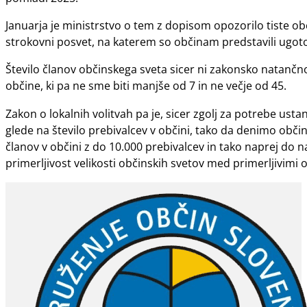
Januarja je ministrstvo o tem z dopisom opozorilo tiste ob
strokovni posvet, na katerem so občinam predstavili ugotovi
Število članov občinskega sveta sicer ni zakonsko natančn
občine, ki pa ne sme biti manjše od 7 in ne večje od 45.
Zakon o lokalnih volitvah pa je, sicer zgolj za potrebe ust
glede na število prebivalcev v občini, tako da denimo občins
članov v občini z do 10.000 prebivalcev in tako naprej do na
primerljivost velikosti občinskih svetov med primerljivimi 