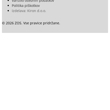
Varstvo osebnih podatkov
Politika piškotkov
Izdelava: Kiron d.o.o.
© 2026 ZOS. Vse pravice pridržane.