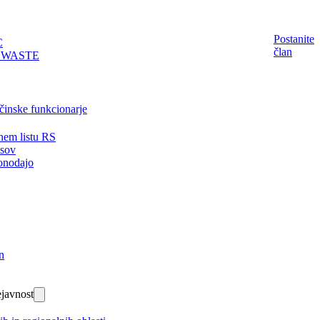
Postanite
C
član
EWASTE
činske funkcionarje
nem listu RS
isov
onodajo
n
javnost