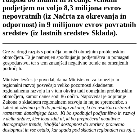
podjetjem na voljo 8,3 milijona evrov
nepovratnih (iz Načrta za okrevanja in
odpornost) in 9 milijonov evrov povratnih
sredstev (iz lastnih sredstev Sklada).
Gre za drugi razpis s področja pomoči obmejnim problemskim
območjem. Ta je namenjen spodbujanju podjetništva in pomagati
gospodarstvu, ter s tem zmanjšati negativne trende na omenjenih
področjih.
Minister Jevšek je povedal, da na Ministrstvu za kohezijo in
regionalni razvoj posvečajo veliko pozornosti skladnemu
regionalnemu razvoju in v tem okviru tudi obmejnim problemskim
območjem, kamor danes sodi 86 občin. Napovedal je odpiranje
Zakona o skladnem regionalnem razvoju in nujne spremembe, s
katerimi
»želimo priti do predloga zakona, ki bo resnično ustrezal
razmeram današnjega časa. Ki bo spodbujal podjetništvo in razvoj
v delih države, kjer tega zdaj ni, ki bo preprečeval negativne
demografske trende, izboljšal dostopnost do storitev, prometno
dostopnost in vse ostalo, kar spada pod skladen regionalen razvoj.«