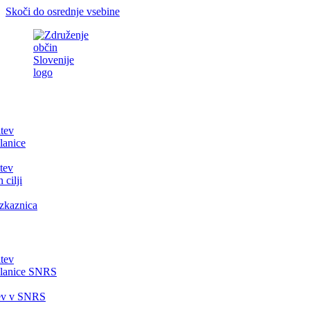
Skoči do osrednje vsebine
itev
lanice
tev
 cilji
zkaznica
itev
članice SNRS
tev v SNRS