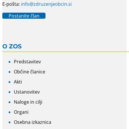
E-pošta:
info@zdruzenjeobcin.si
Postanite član
O ZOS
Predstavitev
Občine članice
Akti
Ustanovitev
Naloge in cilji
Organi
Osebna izkaznica