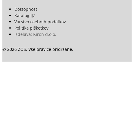
Dostopnost
Katalog IJZ
Varstvo osebnih podatkov
Politika piškotkov
Izdelava: Kiron d.o.o.
© 2026 ZOS. Vse pravice pridržane.