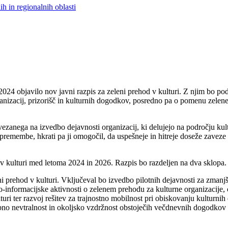
h in regionalnih oblasti
024 objavilo nov javni razpis za zeleni prehod v kulturi. Z njim bo pod
nizacij, prizorišč in kulturnih dogodkov, posredno pa o pomenu zelene
zanega na izvedbo dejavnosti organizacij, ki delujejo na področju kult
premembe, hkrati pa ji omogočil, da uspešneje in hitreje doseže zaveze
 v kulturi med letoma 2024 in 2026. Razpis bo razdeljen na dva sklopa.
 prehod v kulturi. Vključeval bo izvedbo pilotnih dejavnosti za zmanjša
o-informacijske aktivnosti o zelenem prehodu za kulturne organizacije, 
lturi ter razvoj rešitev za trajnostno mobilnost pri obiskovanju kultur
o nevtralnost in okoljsko vzdržnost obstoječih večdnevnih dogodkov v