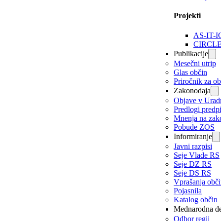
Projekti
AS-IT-I
CIRCL
Publikacije
Mesečni utrip
Glas občin
Priročnik za o
Zakonodaja
Objave v Urad
Predlogi predp
Mnenja na zak
Pobude ZOS
Informiranje
Javni razpisi
Seje Vlade RS
Seje DZ RS
Seje DS RS
Vprašanja obč
Pojasnila
Katalog občin
Mednarodna de
Odbor regij