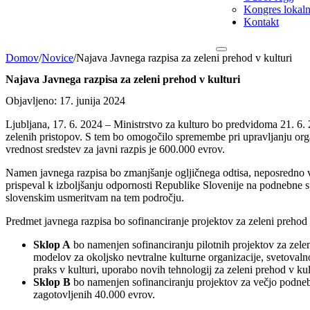
Kongres lokalni
Kontakt
Domov
/
Novice
/
Najava Javnega razpisa za zeleni prehod v kulturi
Najava Javnega razpisa za zeleni prehod v kulturi
Objavljeno: 17. junija 2024
Ljubljana, 17. 6. 2024 – Ministrstvo za kulturo bo predvidoma 21. 6. 2
zelenih pristopov. S tem bo omogočilo spremembe pri upravljanju orga
vrednost sredstev za javni razpis je 600.000 evrov.
Namen javnega razpisa bo zmanjšanje ogljičnega odtisa, neposredno ve
prispeval k izboljšanju odpornosti Republike Slovenije na podnebne s
slovenskim usmeritvam na tem področju.
Predmet javnega razpisa bo sofinanciranje projektov za zeleni prehod
Sklop A
bo namenjen sofinanciranju pilotnih projektov za zeleni
modelov za okoljsko nevtralne kulturne organizacije, svetovaln
praks v kulturi, uporabo novih tehnologij za zeleni prehod v ku
Sklop B
bo namenjen sofinanciranju projektov za večjo podnebn
zagotovljenih 40.000 evrov.