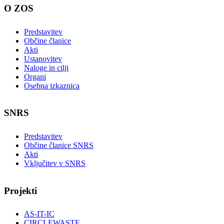
O ZOS
Predstavitev
Občine članice
Akti
Ustanovitev
Naloge in cilji
Organi
Osebna izkaznica
SNRS
Predstavitev
Občine članice SNRS
Akti
Vključitev v SNRS
Projekti
AS-IT-IC
CIRCLEWASTE