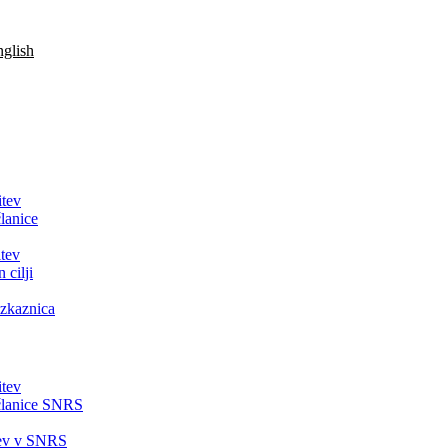
glish
itev
lanice
tev
 cilji
zkaznica
itev
članice SNRS
tev v SNRS