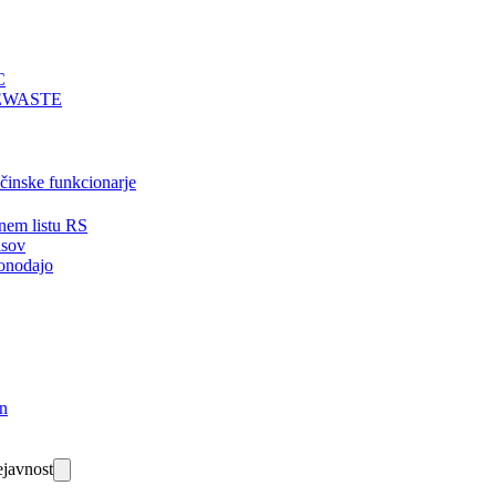
C
EWASTE
bčinske funkcionarje
nem listu RS
isov
onodajo
in
javnost