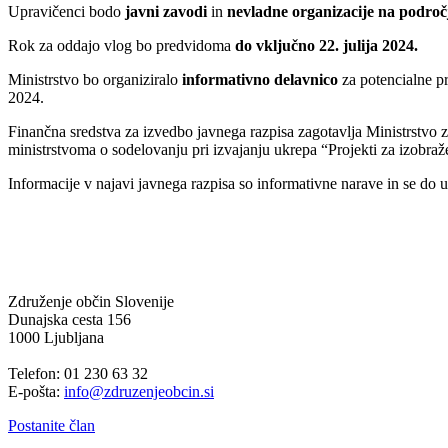
Upravičenci bodo
javni zavodi
in
nevladne organizacije na področ
Rok za oddajo vlog bo predvidoma
do vključno 22. julija 2024.
Ministrstvo bo organiziralo
informativno delavnico
za potencialne pr
2024.
Finančna sredstva za izvedbo javnega razpisa zagotavlja Ministrstv
ministrstvoma o sodelovanju pri izvajanju ukrepa “Projekti za izobraž
Informacije v najavi javnega razpisa so informativne narave in se do 
Združenje občin Slovenije
Dunajska cesta 156
1000 Ljubljana
Telefon: 01 230 63 32
E-pošta:
info@zdruzenjeobcin.si
Postanite član