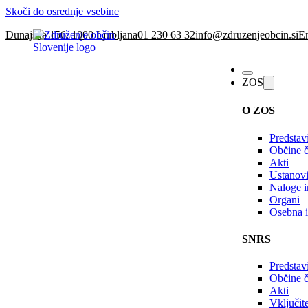
Skoči do osrednje vsebine
Dunajska 156, 1000 Ljubljana
01 230 63 32
info@zdruzenjeobcin.si
En
ZOS
O ZOS
Predstav
Občine č
Akti
Ustanovi
Naloge in
Organi
Osebna i
SNRS
Predstav
Občine 
Akti
Vključi