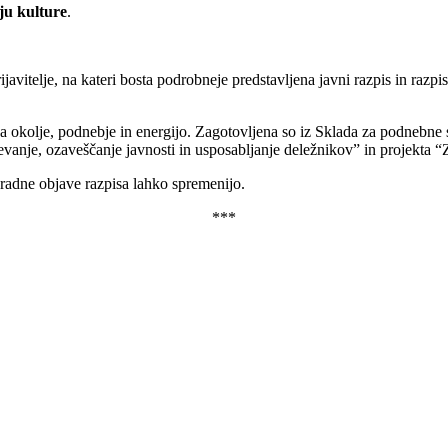
ju kulture
.
ijavitelje, na kateri bosta podrobneje predstavljena javni razpis in ra
o za okolje, podnebje in energijo. Zagotovljena so iz Sklada za podn
evanje, ozaveščanje javnosti in usposabljanje deležnikov” in projekta “Z
uradne objave razpisa lahko spremenijo.
***