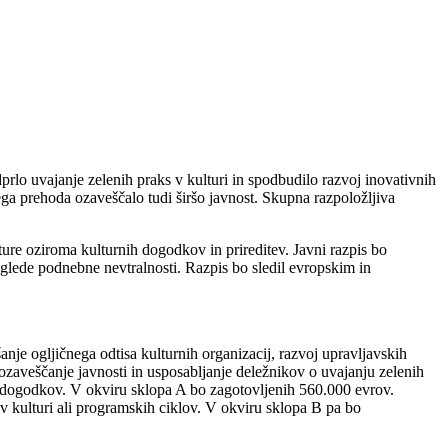
prlo uvajanje zelenih praks v kulturi in spodbudilo razvoj inovativnih
ga prehoda ozaveščalo tudi širšo javnost. Skupna razpoložljiva
ure oziroma kulturnih dogodkov in prireditev. Javni razpis bo
 glede podnebne nevtralnosti. Razpis bo sledil evropskim in
nje ogljičnega odtisa kulturnih organizacij, razvoj upravljavskih
ozaveščanje javnosti in usposabljanje deležnikov o uvajanju zelenih
nih dogodkov. V okviru sklopa A bo zagotovljenih 560.000 evrov.
 kulturi ali programskih ciklov. V okviru sklopa B pa bo