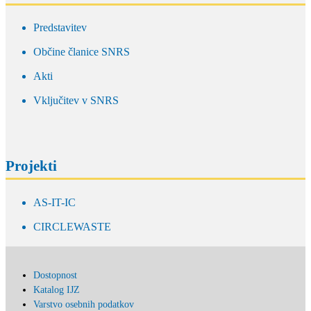
Predstavitev
Občine članice SNRS
Akti
Vključitev v SNRS
Projekti
AS-IT-IC
CIRCLEWASTE
Dostopnost
Katalog IJZ
Varstvo osebnih podatkov