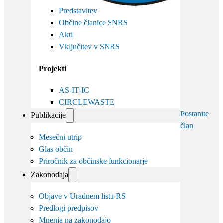
Predstavitev
Občine članice SNRS
Akti
Vključitev v SNRS
Projekti
AS-IT-IC
CIRCLEWASTE
Postanite
Publikacije
član
Mesečni utrip
Glas občin
Priročnik za občinske funkcionarje
Zakonodaja
Objave v Uradnem listu RS
Predlogi predpisov
Mnenja na zakonodajo