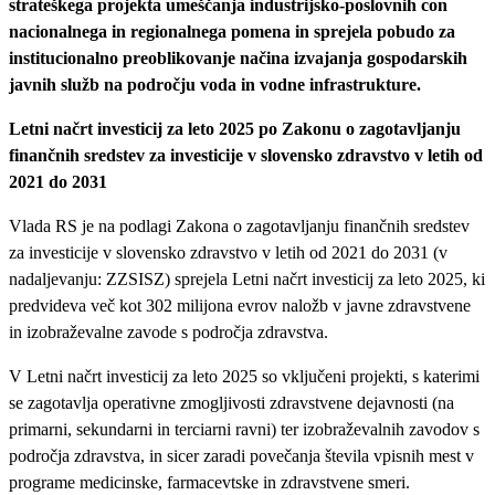
strateškega projekta umeščanja industrijsko-poslovnih con
nacionalnega in regionalnega pomena in sprejela pobudo za
institucionalno preoblikovanje načina izvajanja gospodarskih
javnih služb na področju voda in vodne infrastrukture.
Letni načrt investicij za leto 2025 po Zakonu o zagotavljanju
finančnih sredstev za investicije v slovensko zdravstvo v letih od
2021 do 2031
Vlada RS je na podlagi Zakona o zagotavljanju finančnih sredstev
za investicije v slovensko zdravstvo v letih od 2021 do 2031 (v
nadaljevanju: ZZSISZ) sprejela Letni načrt investicij za leto 2025, ki
predvideva več kot 302 milijona evrov naložb v javne zdravstvene
in izobraževalne zavode s področja zdravstva.
V Letni načrt investicij za leto 2025 so vključeni projekti, s katerimi
se zagotavlja operativne zmogljivosti zdravstvene dejavnosti (na
primarni, sekundarni in terciarni ravni) ter izobraževalnih zavodov s
področja zdravstva, in sicer zaradi povečanja števila vpisnih mest v
programe medicinske, farmacevtske in zdravstvene smeri.