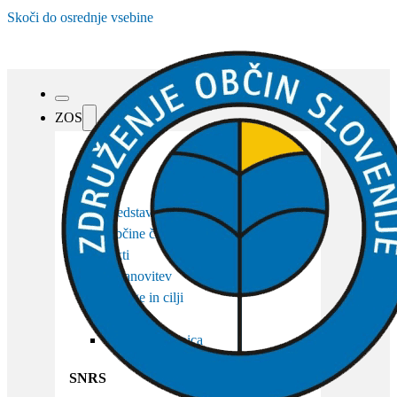
Skoči do osrednje vsebine
ZOS
O ZOS
Predstavitev
Občine članice
Akti
Ustanovitev
Naloge in cilji
Organi
Osebna izkaznica
SNRS