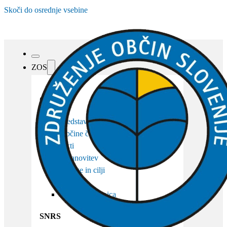
Skoči do osrednje vsebine
ZOS
O ZOS
Predstavitev
Občine članice
Akti
Ustanovitev
Naloge in cilji
Organi
Osebna izkaznica
SNRS