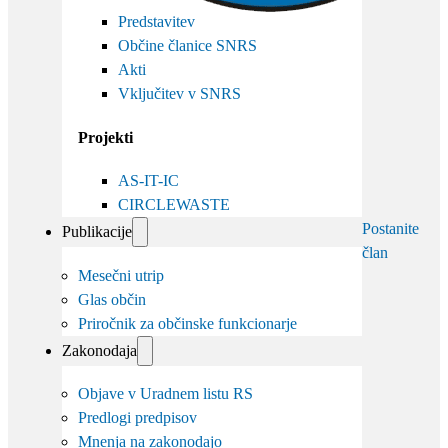
Predstavitev
Občine članice SNRS
Akti
Vključitev v SNRS
Projekti
AS-IT-IC
CIRCLEWASTE
Postanite
Publikacije
član
Mesečni utrip
Glas občin
Priročnik za občinske funkcionarje
Zakonodaja
Objave v Uradnem listu RS
Predlogi predpisov
Mnenja na zakonodajo