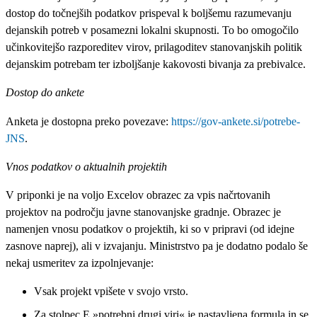
dostop do točnejših podatkov prispeval k boljšemu razumevanju
dejanskih potreb v posamezni lokalni skupnosti. To bo omogočilo
učinkovitejšo razporeditev virov, prilagoditev stanovanjskih politik
dejanskim potrebam ter izboljšanje kakovosti bivanja za prebivalce.
Dostop do ankete
Anketa je dostopna preko povezave:
https://gov-ankete.si/potrebe-
JNS
.
Vnos podatkov o aktualnih projektih
V priponki je na voljo Excelov obrazec za vpis načrtovanih
projektov na področju javne stanovanjske gradnje. Obrazec je
namenjen vnosu podatkov o projektih, ki so v pripravi (od idejne
zasnove naprej), ali v izvajanju. Ministrstvo pa je dodatno podalo še
nekaj usmeritev za izpolnjevanje:
Vsak projekt vpišete v svojo vrsto.
Za stolpec E »potrebni drugi viri« je nastavljena formula in se