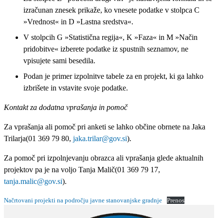
izračunan znesek prikaže, ko vnesete podatke v stolpca C
»Vrednost« in D »Lastna sredstva«.
V stolpcih G »Statistična regija«, K »Faza« in M »Način
pridobitve« izberete podatke iz spustnih seznamov, ne
vpisujete sami besedila.
Podan je primer izpolnitve tabele za en projekt, ki ga lahko
izbrišete in vstavite svoje podatke.
Kontakt za dodatna vprašanja in pomoč
Za vprašanja ali pomoč pri anketi se lahko občine obrnete na Jaka
Trilarja(01 369 79 80,
jaka.trilar@gov.si
).
Za pomoč pri izpolnjevanju obrazca ali vprašanja glede aktualnih
projektov pa je na voljo Tanja Malič(01 369 79 17,
tanja.malic@gov.si
).
Načrtovani projekti na področju javne stanovanjske gradnje
Prenos