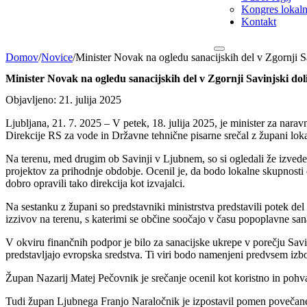
Kongres lokalni
Kontakt
Domov
/
Novice
/
Minister Novak na ogledu sanacijskih del v Zgornji Sa
Minister Novak na ogledu sanacijskih del v Zgornji Savinjski dol
Objavljeno: 21. julija 2025
Ljubljana, 21. 7. 2025 – V petek, 18. julija 2025, je minister za nara
Direkcije RS za vode in Državne tehnične pisarne srečal z župani loka
Na terenu, med drugim ob Savinji v Ljubnem, so si ogledali že izvedene
projektov za prihodnje obdobje. Ocenil je, da bodo lokalne skupnosti 
dobro opravili tako direkcija kot izvajalci.
Na sestanku z župani so predstavniki ministrstva predstavili potek del
izzivov na terenu, s katerimi se občine soočajo v času popoplavne san
V okviru finančnih podpor je bilo za sanacijske ukrepe v porečju Sav
predstavljajo evropska sredstva. Ti viri bodo namenjeni predvsem izbo
Župan Nazarij Matej Pečovnik je srečanje ocenil kot koristno in pohva
Tudi župan Ljubnega Franjo Naraločnik je izpostavil pomen povečanega