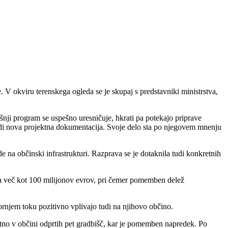
. V okviru terenskega ogleda se je skupaj s predstavniki ministrstva,
ošnji program se uspešno uresničuje, hkrati pa potekajo priprave
 tudi nova projektna dokumentacija. Svoje delo sta po njegovem mnenju
e na občinski infrastrukturi. Razprava se je dotaknila tudi konkretnih
 pa več kot 100 milijonov evrov, pri čemer pomemben delež
ornjem toku pozitivno vplivajo tudi na njihovo občino.
utno v občini odprtih pet gradbišč, kar je pomemben napredek. Po