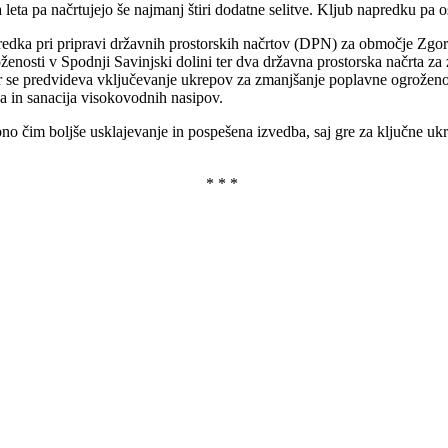
ta pa načrtujejo še najmanj štiri dodatne selitve. Kljub napredku pa ost
dka pri pripravi državnih prostorskih načrtov (DPN) za območje Zgornj
ženosti v Spodnji Savinjski dolini ter dva državna prostorska načrta za
r se predvideva vključevanje ukrepov za zmanjšanje poplavne ogroženos
a in sanacija visokovodnih nasipov.
rebno čim boljše usklajevanje in pospešena izvedba, saj gre za ključne
* * *