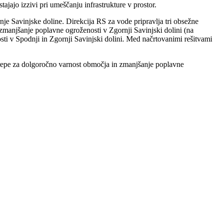
ajajo izzivi pri umeščanju infrastrukture v prostor.
e Savinjske doline. Direkcija RS za vode pripravlja tri obsežne
 zmanjšanje poplavne ogroženosti v Zgornji Savinjski dolini (na
ti v Spodnji in Zgornji Savinjski dolini. Med načrtovanimi rešitvami
 ukrepe za dolgoročno varnost območja in zmanjšanje poplavne