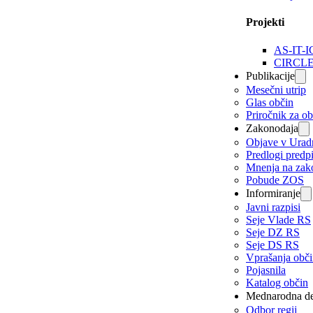
Projekti
AS-IT-I
CIRCL
Publikacije
Mesečni utrip
Glas občin
Priročnik za o
Zakonodaja
Objave v Urad
Predlogi predp
Mnenja na zak
Pobude ZOS
Informiranje
Javni razpisi
Seje Vlade RS
Seje DZ RS
Seje DS RS
Vprašanja obč
Pojasnila
Katalog občin
Mednarodna de
Odbor regij