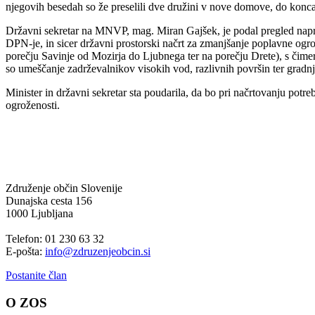
njegovih besedah so že preselili dve družini v nove domove, do konca le
Državni sekretar na MNVP, mag. Miran Gajšek, je podal pregled napre
DPN-je, in sicer državni prostorski načrt za zmanjšanje poplavne ogro
porečju Savinje od Mozirja do Ljubnega ter na porečju Drete), s čime
so umeščanje zadrževalnikov visokih vod, razlivnih površin ter gradnj
Minister in državni sekretar sta poudarila, da bo pri načrtovanju pot
ogroženosti.
Združenje občin Slovenije
Dunajska cesta 156
1000 Ljubljana
Telefon: 01 230 63 32
E-pošta:
info@zdruzenjeobcin.si
Postanite član
O ZOS