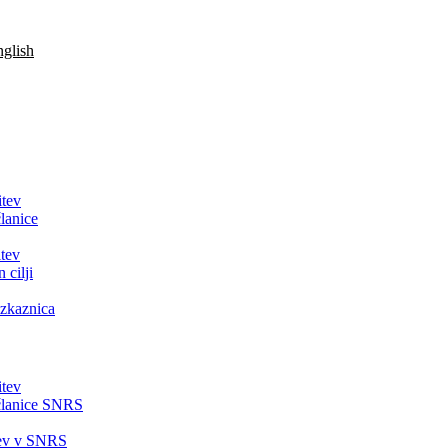
glish
itev
lanice
tev
 cilji
zkaznica
itev
članice SNRS
tev v SNRS