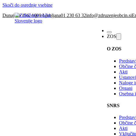
Skoči do osrednje vsebine
Dunajska 156, 1000 Ljubljana
01 230 63 32
info@zdruzenjeobcin.si
En
ZOS
O ZOS
Predstav
Občine č
Akti
Ustanovi
Naloge in
Organi
Osebna i
SNRS
Predstav
Občine 
Akti
Vključi