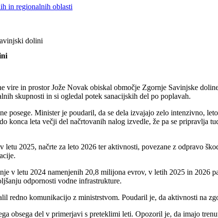
h in regionalnih oblasti
vinjski dolini
ini
vne vire in prostor Jože Novak obiskal območje Zgornje Savinjske doline
lnih skupnosti in si ogledal potek sanacijskih del po poplavah.
 posege. Minister je poudaril, da se dela izvajajo zelo intenzivno, let
do konca leta večji del načrtovanih nalog izvedle, že pa se pripravlja
 v letu 2025, načrte za leto 2026 ter aktivnosti, povezane z odpravo škod
acije.
inje v letu 2024 namenjenih 20,8 milijona evrov, v letih 2025 in 2026
ljšanju odpornosti vodne infrastrukture.
lil redno komunikacijo z ministrstvom. Poudaril je, da aktivnosti na zg
 obsega del v primerjavi s preteklimi leti. Opozoril je, da imajo tren