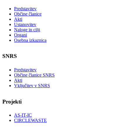
Predstavitev
Občine članice
Akti
Ustanovitev
Naloge in cilji
Organi
Osebna izkaznica
SNRS
Predstavitev
Občine članice SNRS
Akti
Vključitev v SNRS
Projekti
AS-IT-IC
CIRCLEWASTE