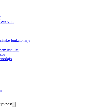
C
EWASTE
bčinske funkcionarje
nem listu RS
isov
onodajo
in
javnost