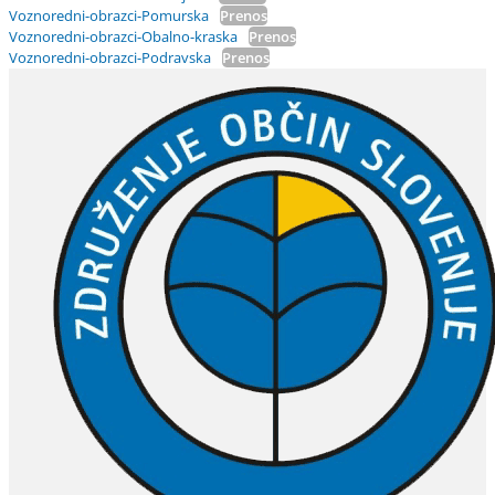
Voznoredni-obrazci-Pomurska
Prenos
Voznoredni-obrazci-Obalno-kraska
Prenos
Voznoredni-obrazci-Podravska
Prenos