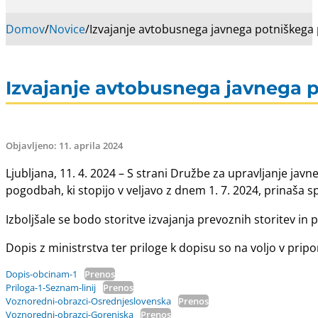
Domov
/
Novice
/
Izvajanje avtobusnega javnega potniškega
Izvajanje avtobusnega javnega 
Objavljeno: 11. aprila 2024
Ljubljana, 11. 4. 2024 – S strani Družbe za upravljanje j
pogodbah, ki stopijo v veljavo z dnem 1. 7. 2024, prinaša s
Izboljšale se bodo storitve izvajanja prevoznih storitev in 
Dopis z ministrstva ter priloge k dopisu so na voljo v prip
Dopis-obcinam-1
Prenos
Priloga-1-Seznam-linij
Prenos
Voznoredni-obrazci-Osrednjeslovenska
Prenos
Voznoredni-obrazci-Gorenjska
Prenos