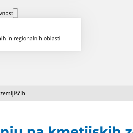
vnost
ih in regionalnih oblasti
 zemljiščih
enju na kmetijskih z