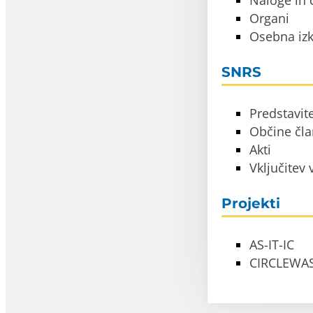
Naloge in c
Organi
Osebna izk
SNRS
Predstavit
Občine čl
Akti
Vključitev
Projekti
AS-IT-IC
CIRCLEWA