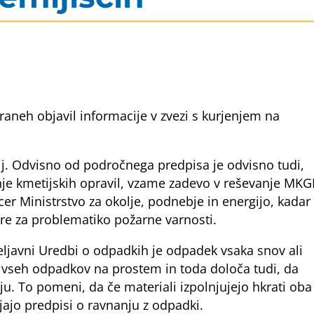
straneh objavil informacije v zvezi s kurjenjem na
čij. Odvisno od področnega predpisa je odvisno tudi,
anje kmetijskih opravil, vzame zadevo v reševanje MKG
er Ministrstvo za okolje, podnebje in energijo, kadar
re za problematiko požarne varnosti.
 veljavni Uredbi o odpadkih je odpadek vsaka snov ali
 vseh odpadkov na prostem in toda določa tudi, da
ju. To pomeni, da če materiali izpolnjujejo hkrati oba
jajo predpisi o ravnanju z odpadki.