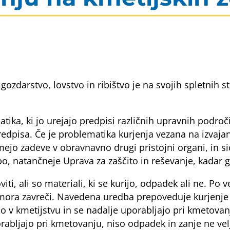
 gozdarstvo, lovstvo in ribištvo je na svojih spletnih 
tika, ki jo urejajo predpisi različnih upravnih podro
predpisa. Če je problematika kurjenja vezana na izvaj
ejo zadeve v obravnavno drugi pristojni organi, in sic
, natančneje Uprava za zaščito in reševanje, kadar g
i, ali so materiali, ki se kurijo, odpadek ali ne. Po
i mora zavreči. Navedena uredba prepoveduje kurjenje
jo v kmetijstvu in se nadalje uporabljajo pri kmetovan
orabljajo pri kmetovanju, niso odpadek in zanje ne vel