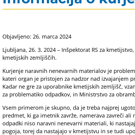
Objavljeno: 26. marca 2024
Ljubljana, 26. 3. 2024 – Inšpektorat RS za kmetijstvo,
kmetijskih zemljiščih.
Kurjenje naravnih nenevarnih materialov je problema
kateri organ je pristojen za nadzor nad izvajanjem 
Kadar ne gre za uporabnike kmetijskih zemljišč, vzam
za problematiko odpadkov, in Ministrstvo za obrambo
Vsem primerom je skupno, da je treba najprej ugotovit
predmet, ki ga imetnik zavrže, namerava zavreči al
odpadki niso naravni nenevarni materiali, ki nastaja
pogoja, torej da nastajajo v kmetijstvu in se tudi up