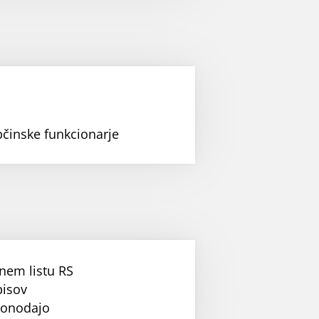
bčinske funkcionarje
nem listu RS
pisov
konodajo