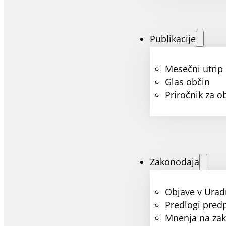
Publikacije
Mesečni utrip
Glas občin
Priročnik za o
Zakonodaja
Objave v Urad
Predlogi pred
Mnenja na za