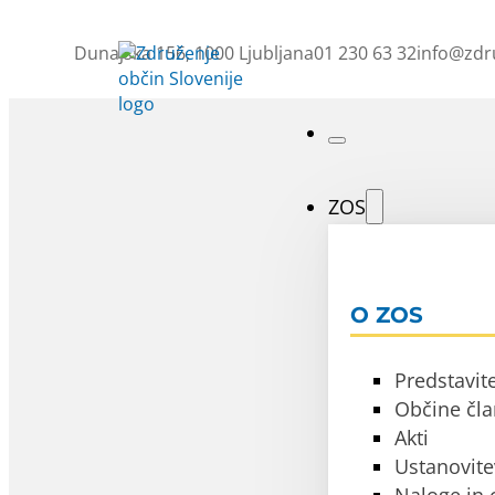
Dunajska 156, 1000 Ljubljana
01 230 63 32
info@zdr
ZOS
O ZOS
Predstavit
Občine čla
Akti
Ustanovite