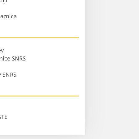
ilji
aznica
ev
anice SNRS
 v SNRS
STE