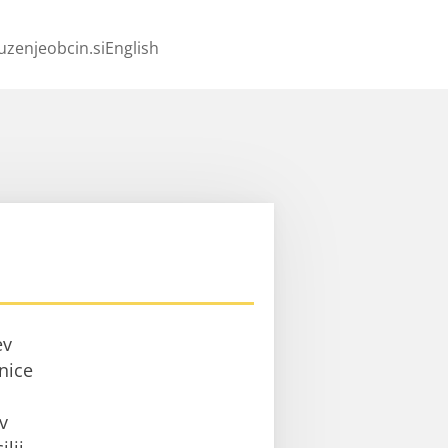
uzenjeobcin.si
English
ev
nice
v