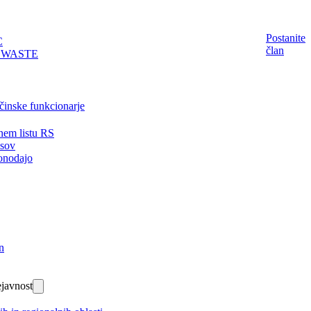
Postanite
C
član
EWASTE
činske funkcionarje
nem listu RS
isov
onodajo
n
javnost