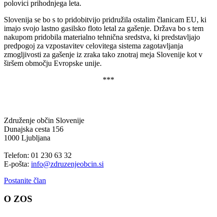
polovici prihodnjega leta.
Slovenija se bo s to pridobitvijo pridružila ostalim članicam EU, ki
imajo svojo lastno gasilsko floto letal za gašenje. Država bo s tem
nakupom pridobila materialno tehnična sredstva, ki predstavljajo
predpogoj za vzpostavitev celovitega sistema zagotavljanja
zmogljivosti za gašenje iz zraka tako znotraj meja Slovenije kot v
širšem območju Evropske unije.
***
Združenje občin Slovenije
Dunajska cesta 156
1000 Ljubljana
Telefon: 01 230 63 32
E-pošta:
info@zdruzenjeobcin.si
Postanite član
O ZOS