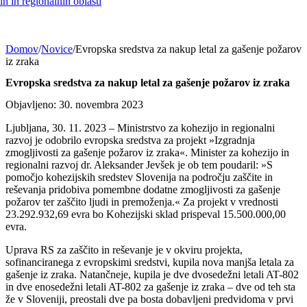
h in regionalnih oblasti
Domov
/
Novice
/
Evropska sredstva za nakup letal za gašenje požarov
iz zraka
Evropska sredstva za nakup letal za gašenje požarov iz zraka
Objavljeno: 30. novembra 2023
Ljubljana, 30. 11. 2023 – Ministrstvo za kohezijo in regionalni
razvoj je odobrilo evropska sredstva za projekt »Izgradnja
zmogljivosti za gašenje požarov iz zraka«. Minister za kohezijo in
regionalni razvoj dr. Aleksander Jevšek je ob tem poudaril: »S
pomočjo kohezijskih sredstev Slovenija na področju zaščite in
reševanja pridobiva pomembne dodatne zmogljivosti za gašenje
požarov ter zaščito ljudi in premoženja.« Za projekt v vrednosti
23.292.932,69 evra bo Kohezijski sklad prispeval 15.500.000,00
evra.
Uprava RS za zaščito in reševanje je v okviru projekta,
sofinanciranega z evropskimi sredstvi, kupila nova manjša letala za
gašenje iz zraka. Natančneje, kupila je dve dvosedežni letali AT-802
in dve enosedežni letali AT-802 za gašenje iz zraka – dve od teh sta
že v Sloveniji, preostali dve pa bosta dobavljeni predvidoma v prvi