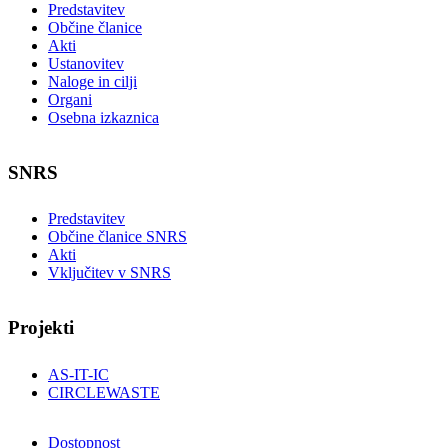
Predstavitev
Občine članice
Akti
Ustanovitev
Naloge in cilji
Organi
Osebna izkaznica
SNRS
Predstavitev
Občine članice SNRS
Akti
Vključitev v SNRS
Projekti
AS-IT-IC
CIRCLEWASTE
Dostopnost