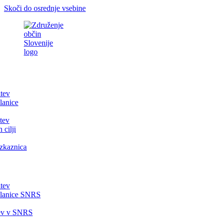
Skoči do osrednje vsebine
itev
lanice
tev
 cilji
zkaznica
itev
članice SNRS
tev v SNRS