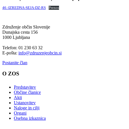
46.-IZREDNA-SEJA-DZ-RS
Prenos
Združenje občin Slovenije
Dunajska cesta 156
1000 Ljubljana
Telefon: 01 230 63 32
E-pošta:
info@zdruzenjeobcin.si
Postanite član
O ZOS
Predstavitev
Občine članice
Akti
Ustanovitev
Naloge in cilji
Organi
Osebna izkaznica