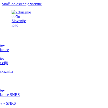
Skoči do osrednje vsebine
itev
lanice
tev
 cilji
zkaznica
itev
članice SNRS
tev v SNRS