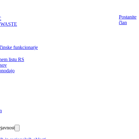
Postanite
C
član
EWASTE
činske funkcionarje
nem listu RS
isov
onodajo
n
javnost