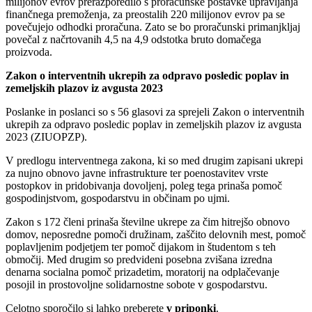
milijonov evrov prerazporedilo s proračunske postavke upravljanja
finančnega premoženja, za preostalih 220 milijonov evrov pa se
povečujejo odhodki proračuna. Zato se bo proračunski primanjkljaj
povečal z načrtovanih 4,5 na 4,9 odstotka bruto domačega
proizvoda.
Zakon o interventnih ukrepih za odpravo posledic poplav in
zemeljskih plazov iz avgusta 2023
Poslanke in poslanci so s 56 glasovi za sprejeli Zakon o interventnih
ukrepih za odpravo posledic poplav in zemeljskih plazov iz avgusta
2023 (ZIUOPZP).
V predlogu interventnega zakona, ki so med drugim zapisani ukrepi
za nujno obnovo javne infrastrukture ter poenostavitev vrste
postopkov in pridobivanja dovoljenj, poleg tega prinaša pomoč
gospodinjstvom, gospodarstvu in občinam po ujmi.
Zakon s 172 členi prinaša številne ukrepe za čim hitrejšo obnovo
domov, neposredne pomoči družinam, zaščito delovnih mest, pomoč
poplavljenim podjetjem ter pomoč dijakom in študentom s teh
območij. Med drugim so predvideni posebna zvišana izredna
denarna socialna pomoč prizadetim, moratorij na odplačevanje
posojil in prostovoljne solidarnostne sobote v gospodarstvu.
Celotno sporočilo si lahko preberete
v priponki
.