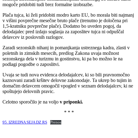
mogoče pridobiti tudi brez formalne izobrazbe.
Plača tujca, ki želi pridobiti modro karto EU, bo morala biti najmanj
v višini povprečne mesečne bruto plače (trenutno je določena pri
1,5-kratniku povprečne plače). Dodatno bo uveden pogoj, da
delodajalec pred izdajo soglasja za zaposlitev tujca ni odpuščal
delavcev iz poslovnih razlogov.
Zaradi sezonskih nihanj in pomanjkanja ustreznega kadra, zlasti v
poletnih in zimskih mesecih, predlog Zakona uvaja možnost
sezonskega dela v turizmu in gostinstvu, ki pa bo možno le na
podlagi pogodbe o zaposlitvi.
Uvaja se tudi nova evidenca delodajalcev, ki so bili pravnomočno
kaznovani zaradi kršitev delovne zakonodaje. Ta ukrep bo tujim in
domačim delavcem omogočil vpogled v seznam delodajalcev, ki ne
spoštujejo delovnih pravic.
Celotno sporočilo je na voljo
v priponki.
* * *
95. IZREDNA SEJA DZ RS
Prenos