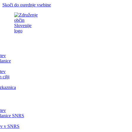
Skoči do osrednje vsebine
itev
lanice
tev
 cilji
zkaznica
itev
članice SNRS
tev v SNRS