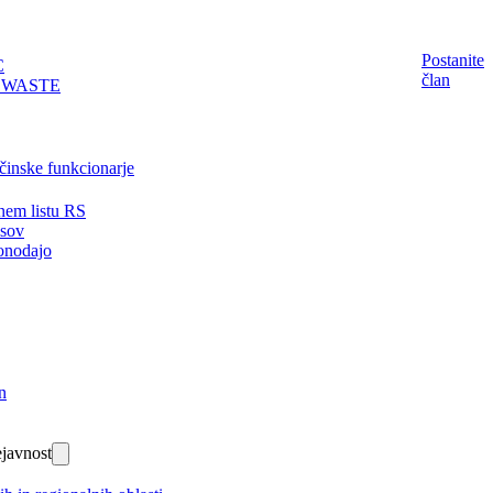
Postanite
C
član
EWASTE
činske funkcionarje
nem listu RS
isov
onodajo
n
javnost