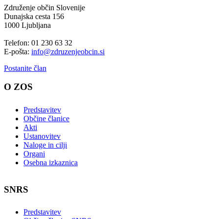
Združenje občin Slovenije
Dunajska cesta 156
1000 Ljubljana
Telefon: 01 230 63 32
E-pošta:
info@zdruzenjeobcin.si
Postanite član
O ZOS
Predstavitev
Občine članice
Akti
Ustanovitev
Naloge in cilji
Organi
Osebna izkaznica
SNRS
Predstavitev