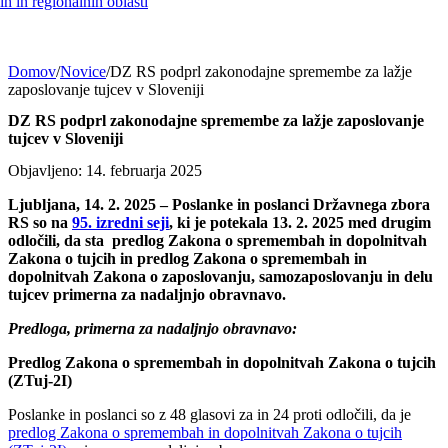
h in regionalnih oblasti
Domov
/
Novice
/
DZ RS podprl zakonodajne spremembe za lažje
zaposlovanje tujcev v Sloveniji
DZ RS podprl zakonodajne spremembe za lažje zaposlovanje
tujcev v Sloveniji
Objavljeno: 14. februarja 2025
Ljubljana, 14. 2. 2025 – Poslanke in poslanci Državnega zbora
RS so na
95. izredni seji
, ki je potekala 13. 2. 2025 med drugim
odločili, da sta predlog Zakona o spremembah in dopolnitvah
Zakona o tujcih in predlog Zakona o spremembah in
dopolnitvah Zakona o zaposlovanju, samozaposlovanju in delu
tujcev primerna za nadaljnjo obravnavo.
Predloga, primerna za nadaljnjo obravnavo:
Predlog Zakona o spremembah in dopolnitvah Zakona o tujcih
(ZTuj-2I)
Poslanke in poslanci so z 48 glasovi za in 24 proti odločili, da je
predlog Zakona o spremembah in dopolnitvah Zakona o tujcih