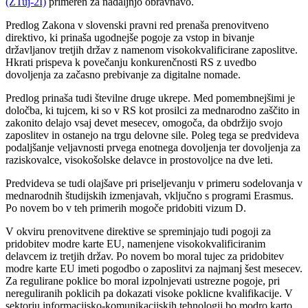
(ZTuj-2I)
primeren za nadaljnjo obravnavo.
Predlog Zakona v slovenski pravni red prenaša prenovitveno
direktivo, ki prinaša ugodnejše pogoje za vstop in bivanje
državljanov tretjih držav z namenom visokokvalificirane zaposlitve.
Hkrati prispeva k povečanju konkurenčnosti RS z uvedbo
dovoljenja za začasno prebivanje za digitalne nomade.
Predlog prinaša tudi številne druge ukrepe. Med pomembnejšimi je
določba, ki tujcem, ki so v RS kot prosilci za mednarodno zaščito in
zakonito delajo vsaj devet mesecev, omogoča, da obdržijo svojo
zaposlitev in ostanejo na trgu delovne sile. Poleg tega se predvideva
podaljšanje veljavnosti prvega enotnega dovoljenja ter dovoljenja za
raziskovalce, visokošolske delavce in prostovoljce na dve leti.
Predvideva se tudi olajšave pri priseljevanju v primeru sodelovanja v
mednarodnih študijskih izmenjavah, vključno s programi Erasmus.
Po novem bo v teh primerih mogoče pridobiti vizum D.
V okviru prenovitvene direktive se spreminjajo tudi pogoji za
pridobitev modre karte EU, namenjene visokokvalificiranim
delavcem iz tretjih držav. Po novem bo moral tujec za pridobitev
modre karte EU imeti pogodbo o zaposlitvi za najmanj šest mesecev.
Za regulirane poklice bo moral izpolnjevati ustrezne pogoje, pri
nereguliranih poklicih pa dokazati visoke poklicne kvalifikacije. V
sektorju informacijsko-komunikacijskih tehnologij bo modro karto