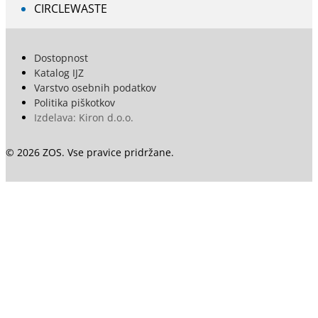
CIRCLEWASTE
Dostopnost
Katalog IJZ
Varstvo osebnih podatkov
Politika piškotkov
Izdelava: Kiron d.o.o.
© 2026 ZOS. Vse pravice pridržane.