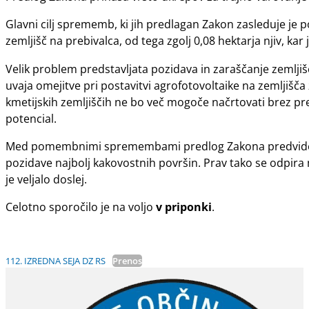
Glavni cilj sprememb, ki jih predlagan Zakon zasleduje je p
zemljišč na prebivalca, od tega zgolj 0,08 hektarja njiv, k
Velik problem predstavljata pozidava in zaraščanje zemljiš
uvaja omejitve pri postavitvi agrofotovoltaike na zemljišča 
kmetijskih zemljiščih ne bo več mogoče načrtovati brez pre
potencial.
Med pomembnimi spremembami predlog Zakona predvideva t
pozidave najbolj kakovostnih površin. Prav tako se odpira 
je veljalo doslej.
Celotno sporočilo je na voljo
v priponki
.
112. IZREDNA SEJA DZ RS
Prenos