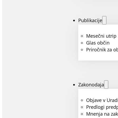
Publikacije
Mesečni utrip
Glas občin
Priročnik za o
Zakonodaja
Objave v Urad
Predlogi pred
Mnenja na za