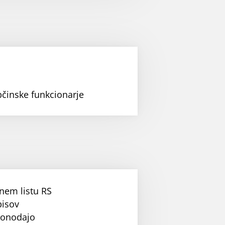
bčinske funkcionarje
nem listu RS
pisov
konodajo