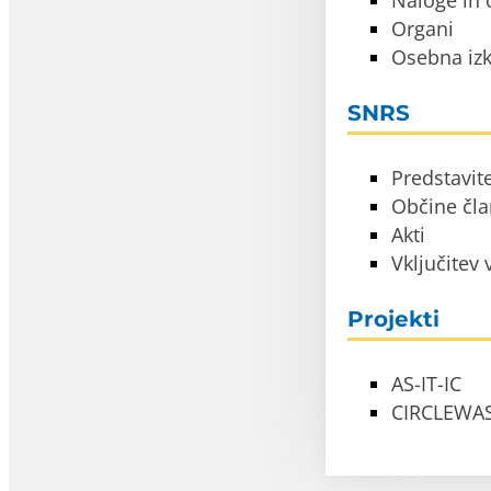
Naloge in c
Organi
Osebna izk
SNRS
Predstavit
Občine čl
Akti
Vključitev
Projekti
AS-IT-IC
CIRCLEWA