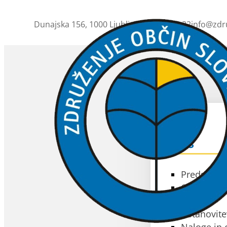
Dunajska 156, 1000 Ljubljana
01 230 63 32
info@zdr
ZOS
O ZOS
Predstavit
Občine čla
Akti
Ustanovite