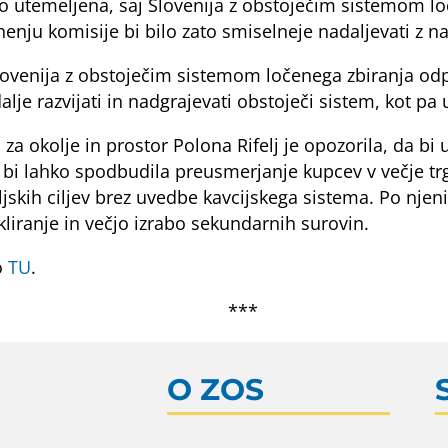
o utemeljena, saj Slovenija z obstoječim sistemom l
u komisije bi bilo zato smiselneje nadaljevati z nadg
 Slovenija z obstoječim sistemom ločenega zbiranja od
e razvijati in nadgrajevati obstoječi sistem, kot pa u
 za okolje in prostor Polona Rifelj je opozorila, da b
bi lahko spodbudila preusmerjanje kupcev v večje trg
skih ciljev brez uvedbe kavcijskega sistema. Po njen
iranje in večjo izrabo sekundarnih surovin.
o
TU
.
***
O ZOS