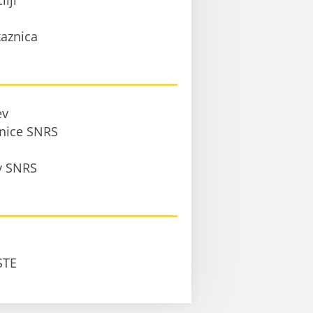
ilji
aznica
ev
anice SNRS
 v SNRS
STE