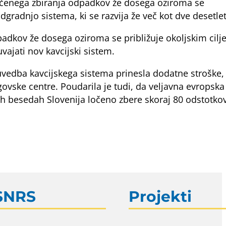
očenega zbiranja odpadkov že dosega oziroma se
radnjo sistema, ki se razvija že več kot dve desetletj
padkov že dosega oziroma se približuje okoljskim cil
vajati nov kavcijski sistem.
i uvedba kavcijskega sistema prinesla dodatne stroške,
ovske centre. Poudarila je tudi, da veljavna evropska
ih besedah Slovenija ločeno zbere skoraj 80 odstotko
SNRS
Projekti