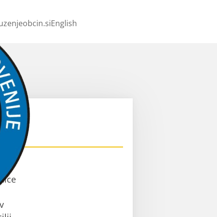
uzenjeobcin.si
English
ev
nice
v