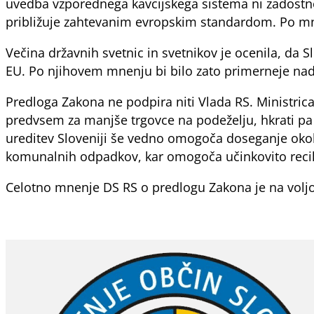
uvedba vzporednega kavcijskega sistema ni zadostn
približuje zahtevanim evropskim standardom. Po mnenj
Večina državnih svetnic in svetnikov je ocenila, da
EU. Po njihovem mnenju bi bilo zato primerneje nadalj
Predloga Zakona ne podpira niti Vlada RS. Ministrica
predvsem za manjše trgovce na podeželju, hkrati pa 
ureditev Sloveniji še vedno omogoča doseganje okolj
komunalnih odpadkov, kar omogoča učinkovito recikl
Celotno mnenje DS RS o predlogu Zakona je na volj