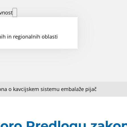
vnost
ih in regionalnih oblasti
ona o kavcijskem sistemu embalaže pijač
poro Predlogu zako