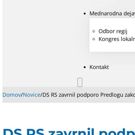
Mednarodna deja
Odbor regij
Kongres lokaln
Kontakt
Domov
/
Novice
/
DS RS zavrnil podporo Predlogu zak
DS RS zavrnil pod