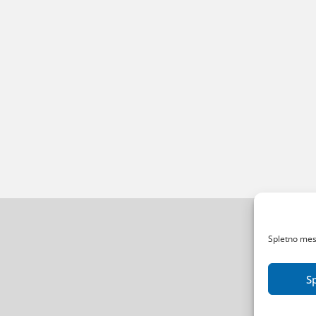
Spletno mest
S