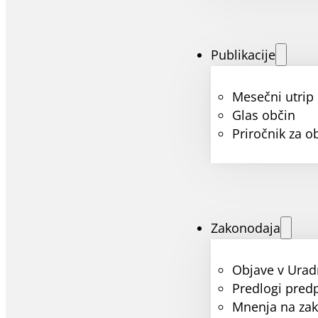
Publikacije
Mesečni utrip
Glas občin
Priročnik za o
Zakonodaja
Objave v Urad
Predlogi pred
Mnenja na za