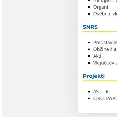
Naloge in c
Organi
Osebna izk
SNRS
Predstavit
Občine čl
Akti
Vključitev
Projekti
AS-IT-IC
CIRCLEWA