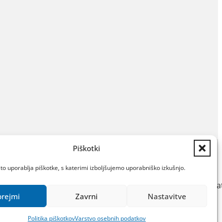
Piškotki
Dostopnost
o uporablja piškotke, s katerimi izboljšujemo uporabniško izkušnjo.
Katalog IJZ
Varstvo osebnih poda
prejmi
Zavrni
Nastavitve
Politika piškotkov
Izdelava: Kiron d.o.o.
Politika piškotkov
Varstvo osebnih podatkov