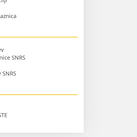
ilji
aznica
ev
anice SNRS
 v SNRS
STE