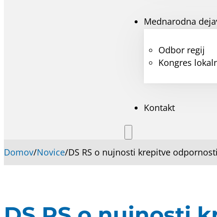
Mednarodna deja
Odbor regij
Kongres lokaln
Kontakt
Domov
/
Novice
/
DS RS o nujnosti krepitve odpornosti 
DS RS o nujnosti k