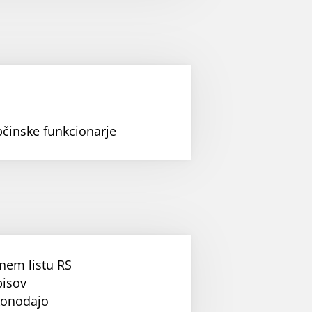
bčinske funkcionarje
nem listu RS
pisov
konodajo