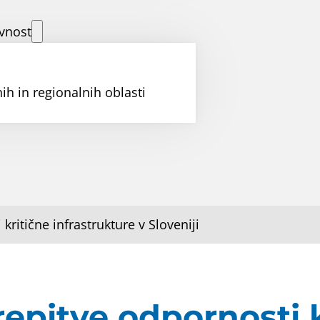
vnost
ih in regionalnih oblasti
kritične infrastrukture v Sloveniji
repitve odpornosti k