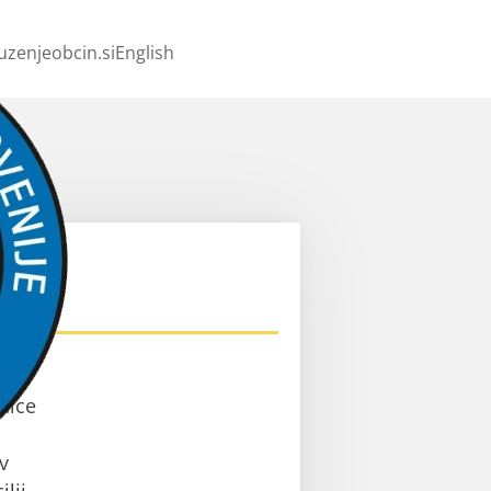
uzenjeobcin.si
English
ev
nice
v