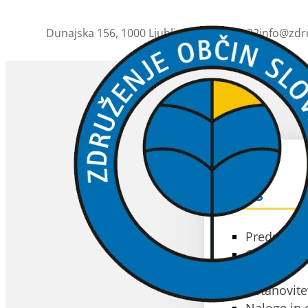
Dunajska 156, 1000 Ljubljana
01 230 63 32
info@zdr
ZOS
O ZOS
Predstavit
Občine čla
Akti
Ustanovite