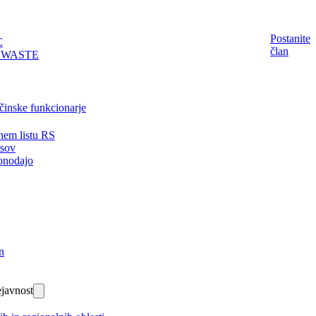
Postanite
C
član
EWASTE
činske funkcionarje
nem listu RS
isov
onodajo
n
javnost