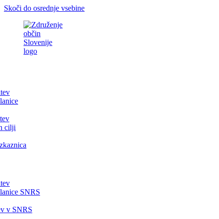
Skoči do osrednje vsebine
itev
lanice
tev
 cilji
zkaznica
itev
članice SNRS
tev v SNRS