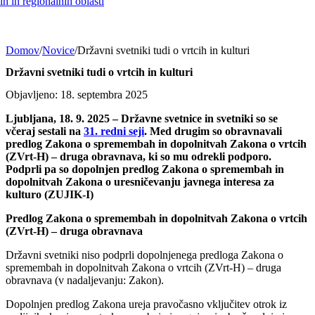
h in regionalnih oblasti
Domov
/
Novice
/
Državni svetniki tudi o vrtcih in kulturi
Državni svetniki tudi o vrtcih in kulturi
Objavljeno: 18. septembra 2025
Ljubljana, 18. 9. 2025 – Državne svetnice in svetniki so se
včeraj sestali na
31. redni seji
. Med drugim so obravnavali
predlog Zakona o spremembah in dopolnitvah Zakona o vrtcih
(ZVrt-H) – druga obravnava, ki so mu odrekli podporo.
Podprli pa so dopolnjen predlog Zakona o spremembah in
dopolnitvah Zakona o uresničevanju javnega interesa za
kulturo (ZUJIK-I)
Predlog Zakona o spremembah in dopolnitvah Zakona o vrtcih
(ZVrt-H) – druga obravnava
Državni svetniki niso podprli dopolnjenega predloga Zakona o
spremembah in dopolnitvah Zakona o vrtcih (ZVrt-H) – druga
obravnava (v nadaljevanju: Zakon).
Dopolnjen predlog Zakona ureja pravočasno vključitev otrok iz