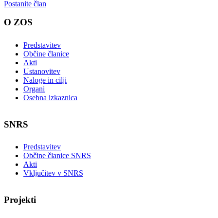
Postanite član
O ZOS
Predstavitev
Občine članice
Akti
Ustanovitev
Naloge in cilji
Organi
Osebna izkaznica
SNRS
Predstavitev
Občine članice SNRS
Akti
Vključitev v SNRS
Projekti