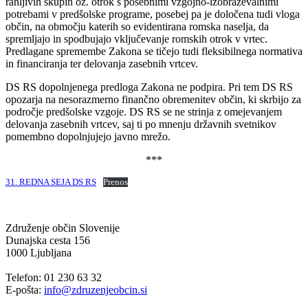
ranljivih skupin oz. otrok s posebnimi vzgojno-izobraževalnimi
potrebami v predšolske programe, posebej pa je določena tudi vloga
občin, na območju katerih so evidentirana romska naselja, da
spremljajo in spodbujajo vključevanje romskih otrok v vrtec.
Predlagane spremembe Zakona se tičejo tudi fleksibilnega normativa
in financiranja ter delovanja zasebnih vrtcev.
DS RS dopolnjenega predloga Zakona ne podpira. Pri tem DS RS
opozarja na nesorazmerno finančno obremenitev občin, ki skrbijo za
področje predšolske vzgoje. DS RS se ne strinja z omejevanjem
delovanja zasebnih vrtcev, saj ti po mnenju državnih svetnikov
pomembno dopolnjujejo javno mrežo.
***
31. REDNA SEJA DS RS
Prenos
Združenje občin Slovenije
Dunajska cesta 156
1000 Ljubljana
Telefon: 01 230 63 32
E-pošta:
info@zdruzenjeobcin.si