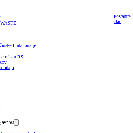
Postanite
C
član
EWASTE
činske funkcionarje
nem listu RS
isov
onodajo
n
javnost