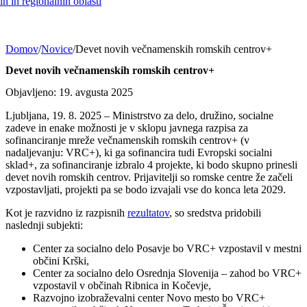
h in regionalnih oblasti
Domov
/
Novice
/
Devet novih večnamenskih romskih centrov+
Devet novih večnamenskih romskih centrov+
Objavljeno: 19. avgusta 2025
Ljubljana, 19. 8. 2025 – Ministrstvo za delo, družino, socialne
zadeve in enake možnosti je v sklopu javnega razpisa za
sofinanciranje mreže večnamenskih romskih centrov+ (v
nadaljevanju: VRC+), ki ga sofinancira tudi Evropski socialni
sklad+, za sofinanciranje izbralo 4 projekte, ki bodo skupno prinesli
devet novih romskih centrov. Prijavitelji so romske centre že začeli
vzpostavljati, projekti pa se bodo izvajali vse do konca leta 2029.
Kot je razvidno iz razpisnih
rezultatov
, so sredstva pridobili
naslednji subjekti:
Center za socialno delo Posavje bo VRC+ vzpostavil v mestni
občini Krški,
Center za socialno delo Osrednja Slovenija – zahod bo VRC+
vzpostavil v občinah Ribnica in Kočevje,
Razvojno izobraževalni center Novo mesto bo VRC+