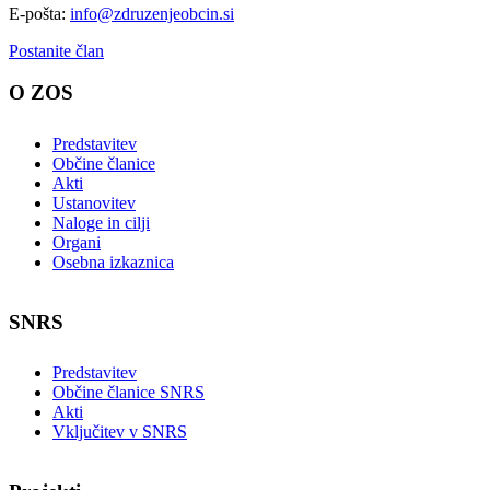
E-pošta:
info@zdruzenjeobcin.si
Postanite član
O ZOS
Predstavitev
Občine članice
Akti
Ustanovitev
Naloge in cilji
Organi
Osebna izkaznica
SNRS
Predstavitev
Občine članice SNRS
Akti
Vključitev v SNRS