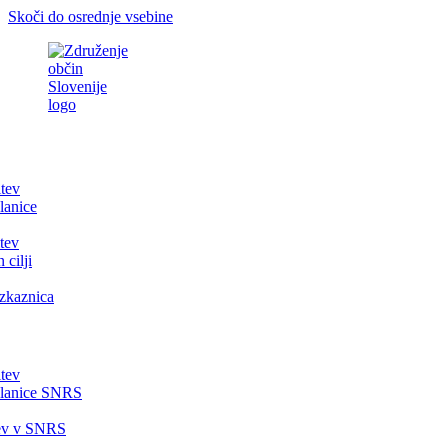
Skoči do osrednje vsebine
itev
lanice
tev
 cilji
zkaznica
itev
članice SNRS
tev v SNRS