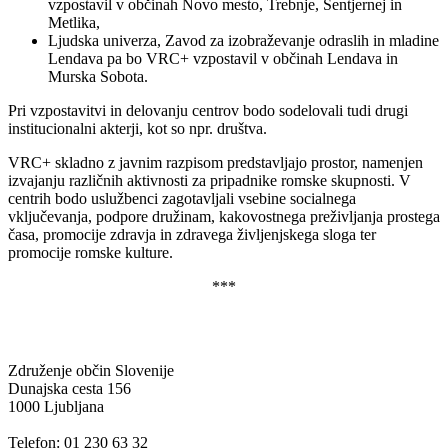
vzpostavil v občinah Novo mesto, Trebnje, Šentjernej in
Metlika,
Ljudska univerza, Zavod za izobraževanje odraslih in mladine
Lendava pa bo VRC+ vzpostavil v občinah Lendava in
Murska Sobota.
Pri vzpostavitvi in delovanju centrov bodo sodelovali tudi drugi
institucionalni akterji, kot so npr. društva.
VRC+ skladno z javnim razpisom predstavljajo prostor, namenjen
izvajanju različnih aktivnosti za pripadnike romske skupnosti. V
centrih bodo uslužbenci zagotavljali vsebine socialnega
vključevanja, podpore družinam, kakovostnega preživljanja prostega
časa, promocije zdravja in zdravega življenjskega sloga ter
promocije romske kulture.
***
Združenje občin Slovenije
Dunajska cesta 156
1000 Ljubljana
Telefon: 01 230 63 32