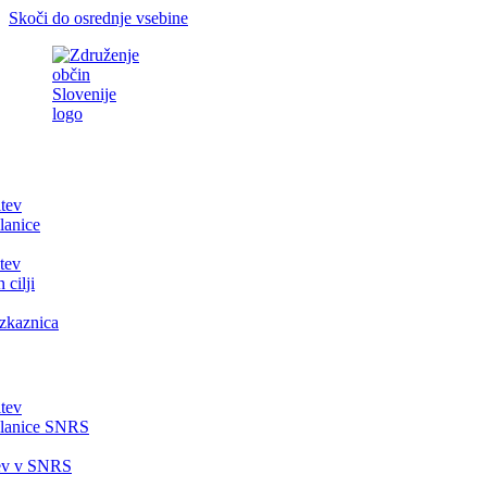
Skoči do osrednje vsebine
itev
lanice
tev
 cilji
zkaznica
itev
članice SNRS
tev v SNRS