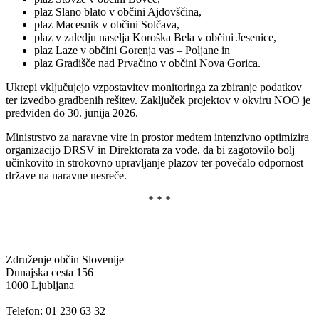
plaz Slano blato v občini Ajdovščina,
plaz Macesnik v občini Solčava,
plaz v zaledju naselja Koroška Bela v občini Jesenice,
plaz Laze v občini Gorenja vas – Poljane in
plaz Gradišče nad Prvačino v občini Nova Gorica.
Ukrepi vključujejo vzpostavitev monitoringa za zbiranje podatkov
ter izvedbo gradbenih rešitev. Zaključek projektov v okviru NOO je
predviden do 30. junija 2026.
Ministrstvo za naravne vire in prostor medtem intenzivno optimizira
organizacijo DRSV in Direktorata za vode, da bi zagotovilo bolj
učinkovito in strokovno upravljanje plazov ter povečalo odpornost
države na naravne nesreče.
* * *
Združenje občin Slovenije
Dunajska cesta 156
1000 Ljubljana
Telefon: 01 230 63 32