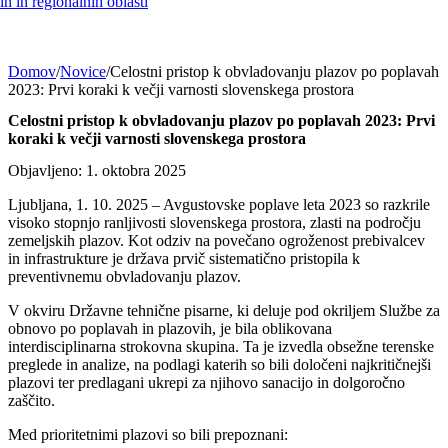
h in regionalnih oblasti
Domov
/
Novice
/
Celostni pristop k obvladovanju plazov po poplavah
2023: Prvi koraki k večji varnosti slovenskega prostora
Celostni pristop k obvladovanju plazov po poplavah 2023: Prvi
koraki k večji varnosti slovenskega prostora
Objavljeno: 1. oktobra 2025
Ljubljana, 1. 10. 2025 – Avgustovske poplave leta 2023 so razkrile
visoko stopnjo ranljivosti slovenskega prostora, zlasti na področju
zemeljskih plazov. Kot odziv na povečano ogroženost prebivalcev
in infrastrukture je država prvič sistematično pristopila k
preventivnemu obvladovanju plazov.
V okviru Državne tehnične pisarne, ki deluje pod okriljem Službe za
obnovo po poplavah in plazovih, je bila oblikovana
interdisciplinarna strokovna skupina. Ta je izvedla obsežne terenske
preglede in analize, na podlagi katerih so bili določeni najkritičnejši
plazovi ter predlagani ukrepi za njihovo sanacijo in dolgoročno
zaščito.
Med prioritetnimi plazovi so bili prepoznani: