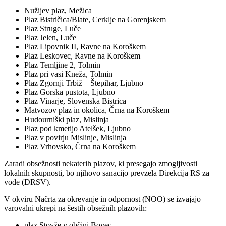
Nužijev plaz, Mežica
Plaz Bistričica/Blate, Cerklje na Gorenjskem
Plaz Struge, Luče
Plaz Jelen, Luče
Plaz Lipovnik II, Ravne na Koroškem
Plaz Leskovec, Ravne na Koroškem
Plaz Temljine 2, Tolmin
Plaz pri vasi Kneža, Tolmin
Plaz Zgornji Trbiž – Štepihar, Ljubno
Plaz Gorska pustota, Ljubno
Plaz Vinarje, Slovenska Bistrica
Matvozov plaz in okolica, Črna na Koroškem
Hudourniški plaz, Mislinja
Plaz pod kmetijo Atelšek, Ljubno
Plaz v povirju Mislinje, Mislinja
Plaz Vrhovsko, Črna na Koroškem
Zaradi obsežnosti nekaterih plazov, ki presegajo zmogljivosti
lokalnih skupnosti, bo njihovo sanacijo prevzela Direkcija RS za
vode (DRSV).
V okviru Načrta za okrevanje in odpornost (NOO) se izvajajo
varovalni ukrepi na šestih obsežnih plazovih:
plaz Stovže v občini Bovec,