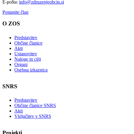
E-pošta:
info@zdruzenjeobcin.si
Postanite član
O ZOS
Predstavitev
Občine članice
Akti
Ustanovitev
Naloge in cilji
Organi
Osebna izkaznica
SNRS
Predstavitev
Občine članice SNRS
Akti
Vključitev v SNRS
Projekti