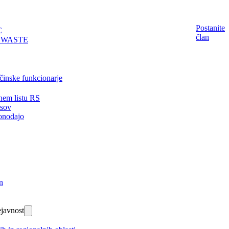
Postanite
C
član
EWASTE
činske funkcionarje
nem listu RS
isov
onodajo
n
javnost