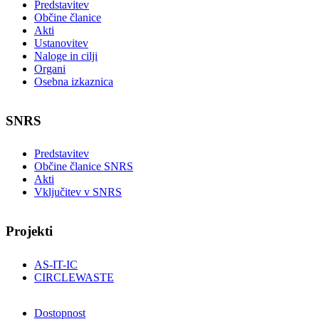
Predstavitev
Občine članice
Akti
Ustanovitev
Naloge in cilji
Organi
Osebna izkaznica
SNRS
Predstavitev
Občine članice SNRS
Akti
Vključitev v SNRS
Projekti
AS-IT-IC
CIRCLEWASTE
Dostopnost