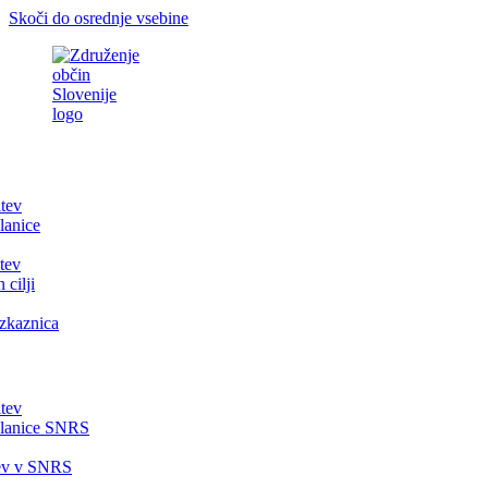
Skoči do osrednje vsebine
itev
lanice
tev
 cilji
zkaznica
itev
članice SNRS
tev v SNRS