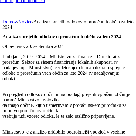
h in regionalnih oblasti
Domov
/
Novice
/
Analiza sprejetih odlokov o proračunih občin za leto
2024
Analiza sprejetih odlokov o proračunih občin za leto 2024
Objavljeno: 20. septembra 2024
Ljubljana, 20. 9. 2024 – Ministrstvo za finance – Direktorat za
proračun, Sektor za sistem financiranja lokalnih skupnosti (v
nadaljevanju: Ministrstvo) je v letošnjem letu analiziralo sprejete
odloke o proračunih vseh občin za leto 2024 (v nadaljevanju:
odlok).
Pri pregledu odlokov občin in na podlagi prejetih vprašanj občin je
namreč Ministrstvo ugotovilo,
da imajo občine, kljub usmeritvam v proračunskem priročniku za
pripravo proračunov občin, ki
vsebuje tudi vzorec odloka, le-te zelo različno pripravljene.
Ministrstvo je z analizo pridobilo podrobnejši vpogled v vsebine