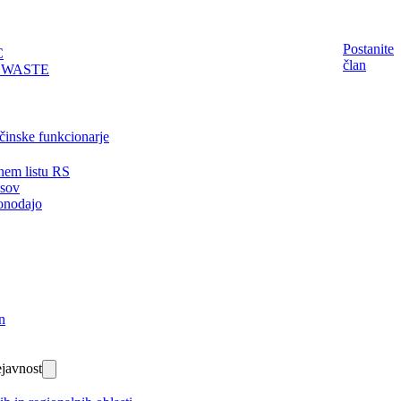
Postanite
C
član
EWASTE
činske funkcionarje
nem listu RS
isov
onodajo
n
javnost