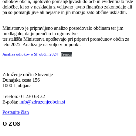
odlokov občin, ugotovilo pomanjkljivosti določb in evidentiralo tiste
določbe, ki so v neskladju z veljavno javno finančno zakonodajo ali
pa so pomanjkljive ali nejasne in jih morajo zato občine uskladiti.
Ministrstvo je pripravljeno analizo posredovalo občinam ter jim
predlagalo, da jo preučijo in ugotovitve
ter stališča Ministrstva upoštevajo pri pripravi proračunov občin za
leto 2025. Analiza je na voljo v priponki.
Analiza odlokov o SP občin 2024
Prenos
Združenje občin Slovenije
Dunajska cesta 156
1000 Ljubljana
Telefon: 01 230 63 32
E-pošta:
info@zdruzenjeobcin.si
Postanite član
O ZOS