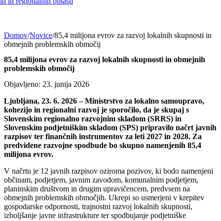
h in regionalnih oblasti
Domov
/
Novice
/
85,4 milijona evrov za razvoj lokalnih skupnosti in
obmejnih problemskih območij
85,4 milijona evrov za razvoj lokalnih skupnosti in obmejnih
problemskih območij
Objavljeno: 23. junija 2026
Ljubljana, 23. 6. 2026 – Ministrstvo za lokalno samoupravo,
kohezijo in regionalni razvoj je sporočilo, da je skupaj s
Slovenskim regionalno razvojnim skladom (SRRS) in
Slovenskim podjetniškim skladom (SPS) pripravilo načrt javnih
razpisov ter finančnih instrumentov za leti 2027 in 2028. Za
predvidene razvojne spodbude bo skupno namenjenih 85,4
milijona evrov.
V načrtu je 12 javnih razpisov oziroma pozivov, ki bodo namenjeni
občinam, podjetjem, javnim zavodom, komunalnim podjetjem,
planinskim društvom in drugim upravičencem, predvsem na
obmejnih problemskih območjih. Ukrepi so usmerjeni v krepitev
gospodarske odpornosti, trajnostni razvoj lokalnih skupnosti,
izboljšanje javne infrastrukture ter spodbujanje podjetniške