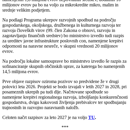
milijonov evrov pa bo na voljo za mikrokredite mikro, malim in
srednje velikim podjetjem.
Na podlagi Programa ukrepov razvojnih spodbud na področju
gospodarskega, okoljskega, družbenega in kulturnega razvoja ter
razvoja človeških virov (99. člen Zakona o obnovi, razvoju in
zagotavljanju finančnih sredstev) bo ministrstvo izvedlo tudi razpis
za ureditev javne infrastrukture poslovnih con, namenjene krepitvi
odpornosti na naravne nesreče, v skupni vrednosti 20 milijonov
evrov.
Na področju lokalne samouprave bo ministrstvo izvedlo še razpis za
sofinanciranje skupnih občinskih uprav, za katerega bo namenjenih
14,5 milijona evrov.
Prve objave razpisov oziroma pozivov so predvidene že v drugi
polovici leta 2026. Projekti se bodo izvajali v letih 2027 in 2028, pri
posameznih ukrepih pa tudi dlje. Načrtovane spodbude so
namenjene krepitvi regionalnega razvoja, izboljšanju konkurenčnosti
gospodarstva, dvigu kakovosti življenja prebivalcev ter spodbujanju
trajnostnih in razvojno naravnanih naložb.
Celoten načrt razpisov za leto 2027 je na voljo
TU
.
***