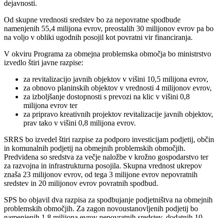
dejavnosti.
Od skupne vrednosti sredstev bo za nepovratne spodbude
namenjenih 55,4 milijona evrov, preostalih 30 milijonov evrov pa bo
na voljo v obliki ugodnih posojil kot povratni vir financiranja.
V okviru Programa za obmejna problemska območja bo ministrstvo
izvedlo štiri javne razpise:
za revitalizacijo javnih objektov v višini 10,5 milijona evrov,
za obnovo planinskih objektov v vrednosti 4 milijonov evrov,
za izboljšanje dostopnosti s prevozi na klic v višini 0,8
milijona evrov ter
za pripravo kreativnih projektov revitalizacije javnih objektov,
prav tako v višini 0,8 milijona evrov.
SRRS bo izvedel štiri razpise za podporo investicijam podjetij, občin
in komunalnih podjetij na obmejnih problemskih območjih.
Predvidena so sredstva za večje naložbe v krožno gospodarstvo ter
za razvojna in infrastrukturna posojila. Skupna vrednost ukrepov
znaša 23 milijonov evrov, od tega 3 milijone evrov nepovratnih
sredstev in 20 milijonov evrov povratnih spodbud.
SPS bo objavil dva razpisa za spodbujanje podjetništva na obmejnih
problemskih območjih. Za zagon novoustanovljenih podjetij bo
namenjenih 1,8 milijona evrov nepovratnih sredstev, dodatnih 10