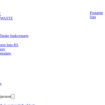
Postanite
C
član
EWASTE
činske funkcionarje
nem listu RS
isov
onodajo
n
javnost