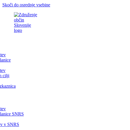
Skoči do osrednje vsebine
itev
lanice
tev
 cilji
zkaznica
itev
članice SNRS
tev v SNRS