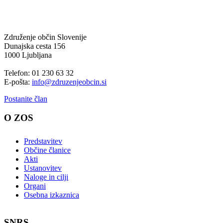
Združenje občin Slovenije
Dunajska cesta 156
1000 Ljubljana
Telefon: 01 230 63 32
E-pošta:
info@zdruzenjeobcin.si
Postanite član
O ZOS
Predstavitev
Občine članice
Akti
Ustanovitev
Naloge in cilji
Organi
Osebna izkaznica
SNRS