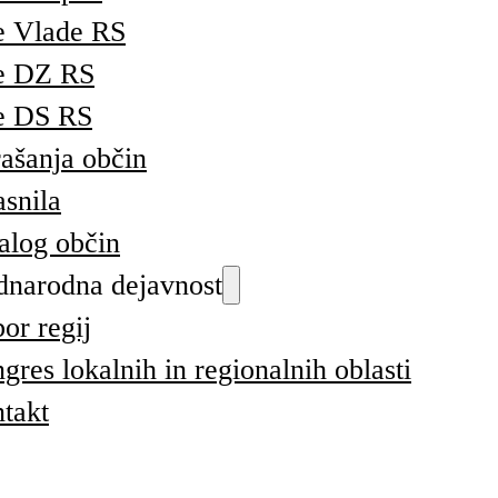
e Vlade RS
e DZ RS
e DS RS
ašanja občin
asnila
alog občin
narodna dejavnost
or regij
gres lokalnih in regionalnih oblasti
takt