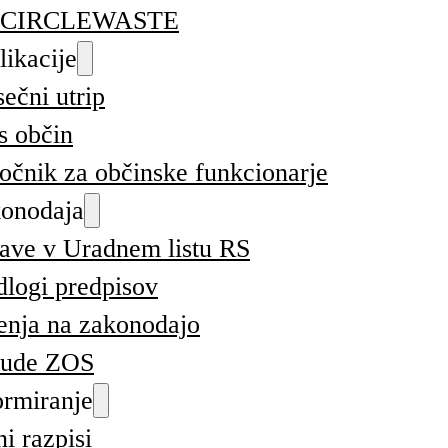
CIRCLEWASTE
likacije
ečni utrip
s občin
ročnik za občinske funkcionarje
onodaja
ave v Uradnem listu RS
dlogi predpisov
nja na zakonodajo
bude ZOS
ormiranje
ni razpisi