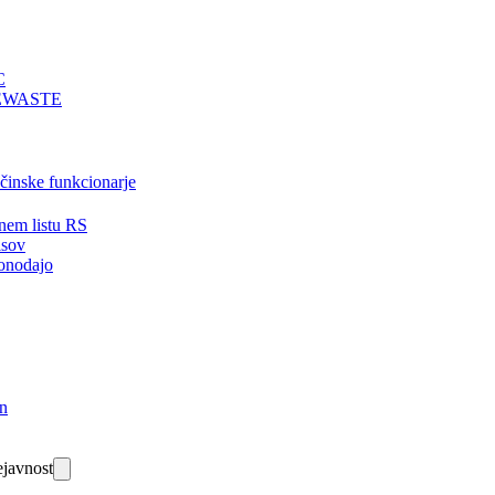
C
EWASTE
bčinske funkcionarje
nem listu RS
isov
onodajo
in
javnost