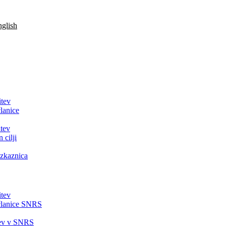
glish
itev
lanice
tev
 cilji
zkaznica
itev
članice SNRS
tev v SNRS