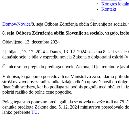
Kongres lokalni
Kontakt
Domov
/
Novice
/
8. seja Odbora Združenja občin Slovenije za socialo, 
8. seja Odbora Združenja občin Slovenije za socialo, vzgojo, izob
Objavljeno: 13. decembra 2024
Ljubljana, 13. 12. 2024 – Danes, 13. 12. 2024 so se na 8. seji sestal
današnje seje je bila v ospredju novela Zakona o dolgotrajni oskrbi (
Članice so po pregledu predloga novele Zakona, ki je trenutno v javni 
V dopisu, ki ga bomo posredovali na Ministrstvo za solidarno prihodn
stroškov zavodov zaradi zamika izdaje odločb upravičenosti do dolgo
finančnih sredstev, kar bo podlaga za podpis pogodb med občino in iz
pokriti razliko do polne cene pogodbe.
Poleg tega smo ponovno predlagali, da se novela naveže tudi na 75. čl
osnutka predloga Zakona dne, 5. 12. 2024 ministrstvu posredovalo do
lahko preberete
TU
.