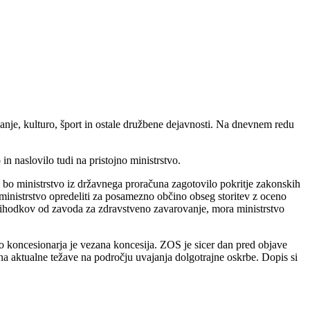
vanje, kulturo, šport in ostale družbene dejavnosti. Na dnevnem redu
n naslovilo tudi na pristojno ministrstvo.
 bo ministrstvo iz državnega proračuna zagotovilo pokritje zakonskih
inistrstvo opredeliti za posamezno občino obseg storitev z oceno
 prihodkov od zavoda za zdravstveno zavarovanje, mora ministrstvo
bo koncesionarja je vezana koncesija. ZOS je sicer dan pred objave
 aktualne težave na področju uvajanja dolgotrajne oskrbe. Dopis si