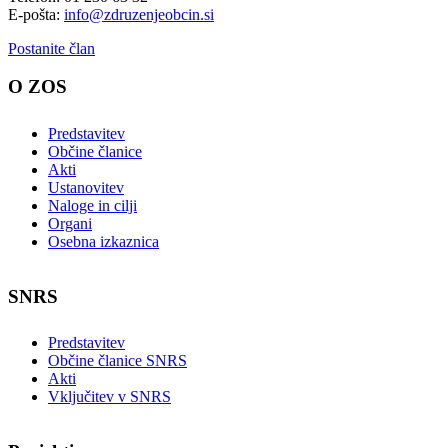
E-pošta:
info@zdruzenjeobcin.si
Postanite član
O ZOS
Predstavitev
Občine članice
Akti
Ustanovitev
Naloge in cilji
Organi
Osebna izkaznica
SNRS
Predstavitev
Občine članice SNRS
Akti
Vključitev v SNRS