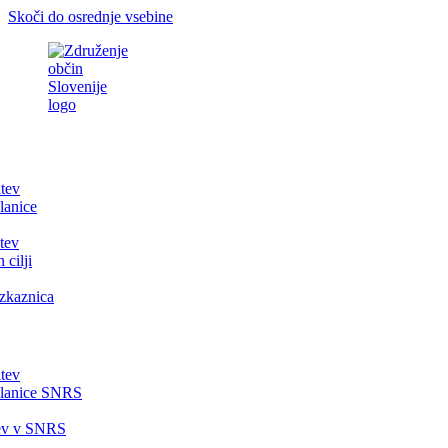
Skoči do osrednje vsebine
itev
lanice
tev
 cilji
zkaznica
itev
članice SNRS
tev v SNRS