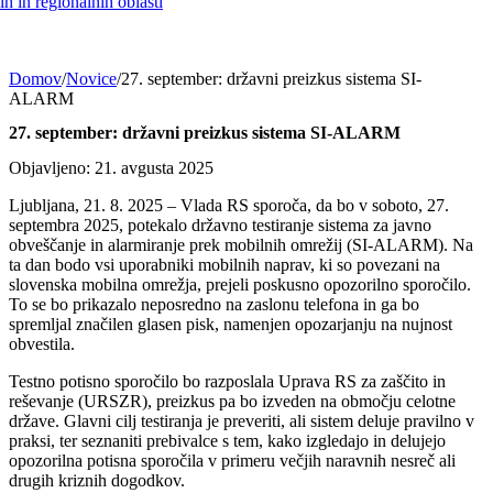
h in regionalnih oblasti
Domov
/
Novice
/
27. september: državni preizkus sistema SI-
ALARM
27. september: državni preizkus sistema SI-ALARM
Objavljeno: 21. avgusta 2025
Ljubljana, 21. 8. 2025 – Vlada RS sporoča, da bo v soboto, 27.
septembra 2025, potekalo državno testiranje sistema za javno
obveščanje in alarmiranje prek mobilnih omrežij (SI-ALARM). Na
ta dan bodo vsi uporabniki mobilnih naprav, ki so povezani na
slovenska mobilna omrežja, prejeli poskusno opozorilno sporočilo.
To se bo prikazalo neposredno na zaslonu telefona in ga bo
spremljal značilen glasen pisk, namenjen opozarjanju na nujnost
obvestila.
Testno potisno sporočilo bo razposlala Uprava RS za zaščito in
reševanje (URSZR), preizkus pa bo izveden na območju celotne
države. Glavni cilj testiranja je preveriti, ali sistem deluje pravilno v
praksi, ter seznaniti prebivalce s tem, kako izgledajo in delujejo
opozorilna potisna sporočila v primeru večjih naravnih nesreč ali
drugih kriznih dogodkov.