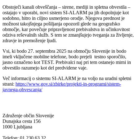
Obstoječi kanali obveščanja – sirene, mediji in spletna obvestila –
ostajajo v uporabi, novi sistem SI-ALARM pa jih dopolnjuje kot
sodobno, hitro in ciljno usmerjeno orodje. Njegova prednost je
možnost takojšnjega pošiljanja opozoril glede na geografsko
območje, kar povečuje pripravljenost prebivalstva in učinkovitost
odziva reševalnih služb. S tem se zmanjšujejo tveganja za življenje,
zdravje in premoženje ljudi.
Vsi, ki bodo 27. septembra 2025 na območju Slovenije in bodo
imeli vključene mobilne telefone, bodo prejeli testno sporočilo,
jasno označeno kot TEST. Prebivalci naj pri tem ostanejo mirni in
obvestilo razumejo kot del predvidene vaje.
Več informacij o sistemu SI-ALARM je na voljo na uradni spletni
strani:
https://www.gov.si/zbirke/projekti-in-programi/sistem-
javnega-obvescanja/
Združenje občin Slovenije
Dunajska cesta 156
1000 Ljubljana
Telefon: 01 230 63 32