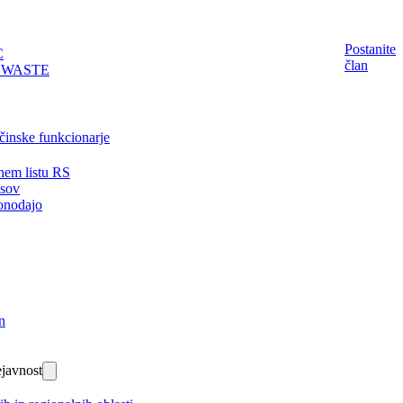
Postanite
C
član
EWASTE
činske funkcionarje
nem listu RS
isov
onodajo
n
javnost