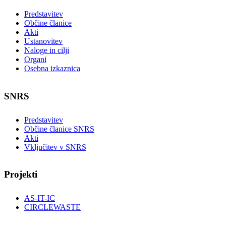
Predstavitev
Občine članice
Akti
Ustanovitev
Naloge in cilji
Organi
Osebna izkaznica
SNRS
Predstavitev
Občine članice SNRS
Akti
Vključitev v SNRS
Projekti
AS-IT-IC
CIRCLEWASTE