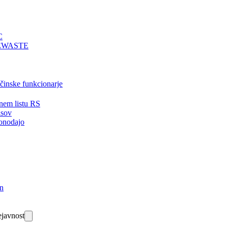
C
EWASTE
bčinske funkcionarje
nem listu RS
isov
onodajo
in
javnost