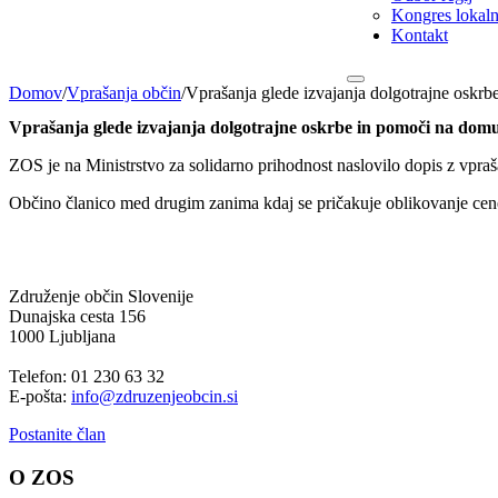
Kongres lokalni
Kontakt
Domov
/
Vprašanja občin
/
Vprašanja glede izvajanja dolgotrajne oskr
Vprašanja glede izvajanja dolgotrajne oskrbe in pomoči na dom
ZOS je na Ministrstvo za solidarno prihodnost naslovilo dopis z vpraš
Občino članico med drugim zanima kdaj se pričakuje oblikovanje cen
Združenje občin Slovenije
Dunajska cesta 156
1000 Ljubljana
Telefon: 01 230 63 32
E-pošta:
info@zdruzenjeobcin.si
Postanite član
O ZOS