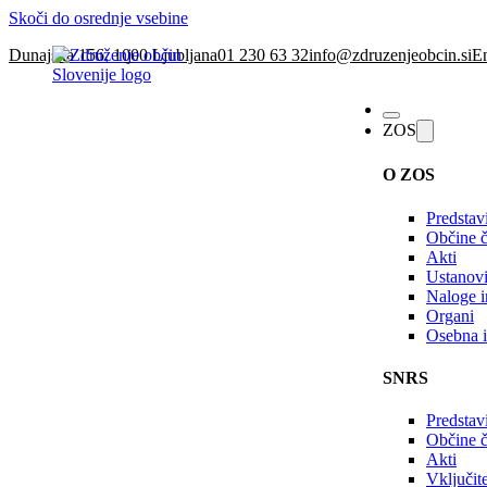
Skoči do osrednje vsebine
Dunajska 156, 1000 Ljubljana
01 230 63 32
info@zdruzenjeobcin.si
En
ZOS
O ZOS
Predstav
Občine č
Akti
Ustanovi
Naloge in
Organi
Osebna i
SNRS
Predstav
Občine 
Akti
Vključi