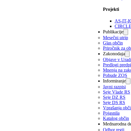
Projekti
AS-IT-I
CIRCL
Publikacije
Mesečni utrip
Glas občin
Priročnik za o
Zakonodaja
Objave v Urad
Predlogi predp
Mnenja na zak
Pobude ZOS
Informiranje
Javni razpisi
Seje Vlade RS
Seje DZ RS
Seje DS RS
Vprašanja obč
Pojasnila
Katalog občin
Mednarodna de
Odbor regij