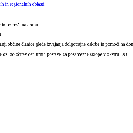
h in regionalnih oblasti
be in pomoči na domu
u
anji občine članice glede izvajanja dolgotrajne oskrbe in pomoči na do
e oz. določitev cen urnih postavk za posamezne sklope v okviru DO.