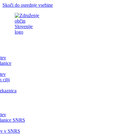
Skoči do osrednje vsebine
itev
lanice
tev
 cilji
zkaznica
itev
članice SNRS
tev v SNRS