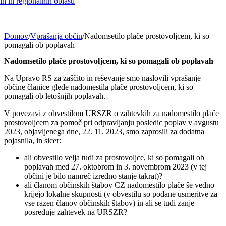
h in regionalnih oblasti
Domov
/
Vprašanja občin
/
Nadomsetilo plače prostovoljcem, ki so
pomagali ob poplavah
Nadomsetilo plače prostovoljcem, ki so pomagali ob poplavah
Na Upravo RS za zaščito in reševanje smo naslovili vprašanje
občine članice glede nadomestila plače prostovoljcem, ki so
pomagali ob letošnjih poplavah.
V povezavi z obvestilom URSZR o zahtevkih za nadomestilo plače
prostovoljcem za pomoč pri odpravljanju posledic poplav v avgustu
2023, objavljenega dne, 22. 11. 2023, smo zaprosili za dodatna
pojasnila, in sicer:
ali obvestilo velja tudi za prostovoljce, ki so pomagali ob
poplavah med 27. oktobrom in 3. novembrom 2023 (v tej
občini je bilo namreč izredno stanje takrat)?
ali članom občinskih štabov CZ nadomestilo plače še vedno
krijejo lokalne skupnosti (v obvestilu so podane usmeritve za
vse razen članov občinskih štabov) in ali se tudi zanje
posreduje zahtevek na URSZR?