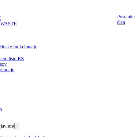
Postanite
C
član
EWASTE
činske funkcionarje
nem listu RS
isov
onodajo
n
javnost