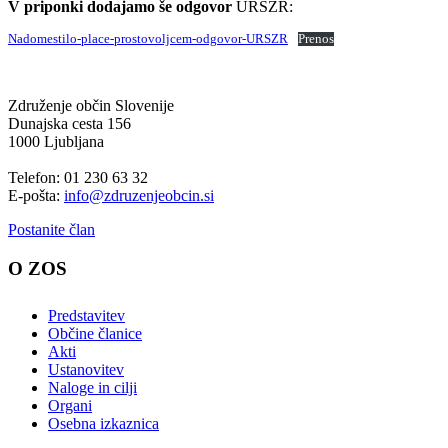
V priponki dodajamo še odgovor
URSZR:
Nadomestilo-place-prostovoljcem-odgovor-URSZR
Prenos
Združenje občin Slovenije
Dunajska cesta 156
1000 Ljubljana
Telefon: 01 230 63 32
E-pošta:
info@zdruzenjeobcin.si
Postanite član
O ZOS
Predstavitev
Občine članice
Akti
Ustanovitev
Naloge in cilji
Organi
Osebna izkaznica