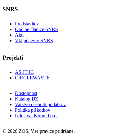
SNRS
Predstavitev
Občine članice SNRS
Akti
Vključitev v SNRS
Projekti
AS-IT-IC
CIRCLEWASTE
Dostopnost
Katalog IJZ
Varstvo osebnih podatkov
Politika piškotkov
Izdelava: Kiron d.o.o.
© 2026 ZOS. Vse pravice pridržane.