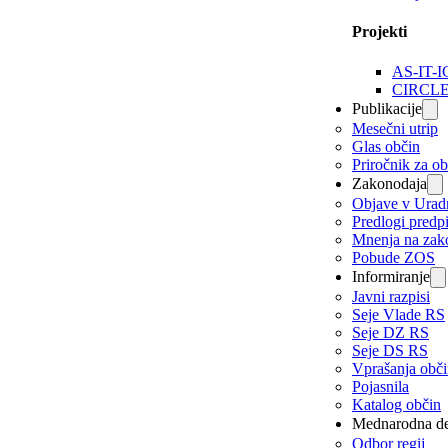
Projekti
AS-IT-I
CIRCL
Publikacije
Mesečni utrip
Glas občin
Priročnik za o
Zakonodaja
Objave v Urad
Predlogi predp
Mnenja na zak
Pobude ZOS
Informiranje
Javni razpisi
Seje Vlade RS
Seje DZ RS
Seje DS RS
Vprašanja obč
Pojasnila
Katalog občin
Mednarodna de
Odbor regij