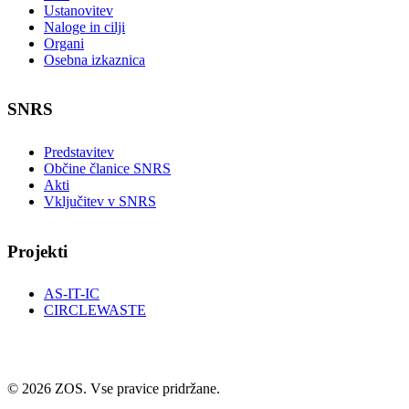
Ustanovitev
Naloge in cilji
Organi
Osebna izkaznica
SNRS
Predstavitev
Občine članice SNRS
Akti
Vključitev v SNRS
Projekti
AS-IT-IC
CIRCLEWASTE
© 2026 ZOS. Vse pravice pridržane.