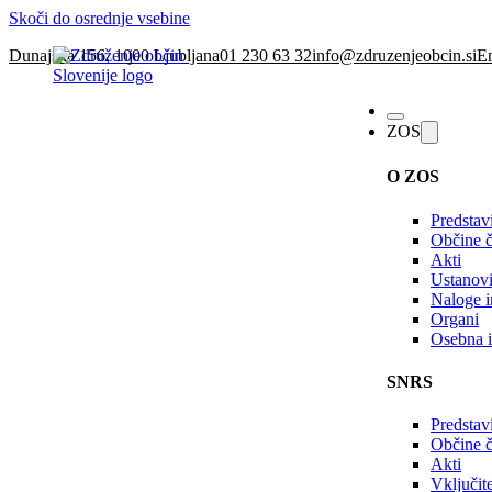
Skoči do osrednje vsebine
Dunajska 156, 1000 Ljubljana
01 230 63 32
info@zdruzenjeobcin.si
En
ZOS
O ZOS
Predstav
Občine č
Akti
Ustanovi
Naloge in
Organi
Osebna i
SNRS
Predstav
Občine 
Akti
Vključi