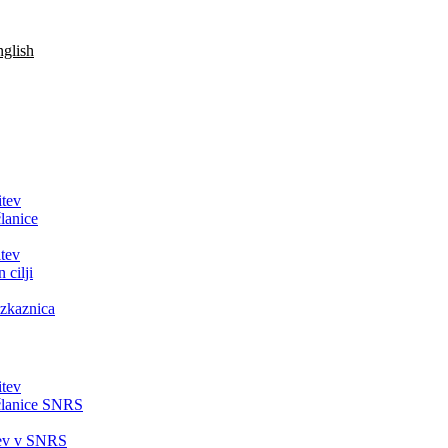
glish
itev
lanice
tev
 cilji
zkaznica
itev
članice SNRS
tev v SNRS