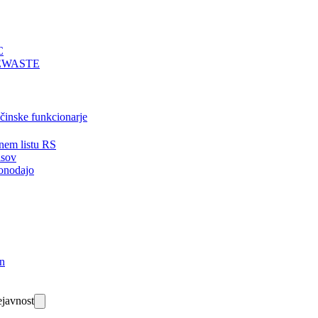
C
EWASTE
bčinske funkcionarje
nem listu RS
isov
onodajo
in
javnost