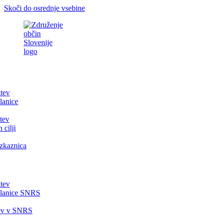
Skoči do osrednje vsebine
itev
lanice
tev
 cilji
zkaznica
itev
članice SNRS
tev v SNRS