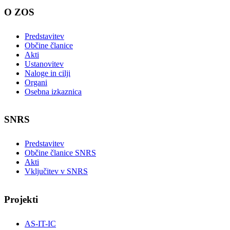
O ZOS
Predstavitev
Občine članice
Akti
Ustanovitev
Naloge in cilji
Organi
Osebna izkaznica
SNRS
Predstavitev
Občine članice SNRS
Akti
Vključitev v SNRS
Projekti
AS-IT-IC