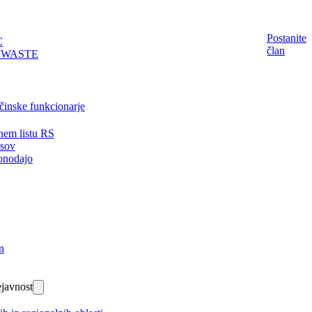
Postanite
C
član
EWASTE
činske funkcionarje
nem listu RS
isov
onodajo
n
javnost