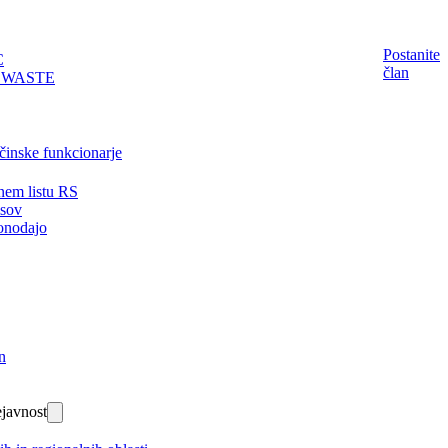
Postanite
C
član
EWASTE
činske funkcionarje
nem listu RS
isov
onodajo
n
javnost