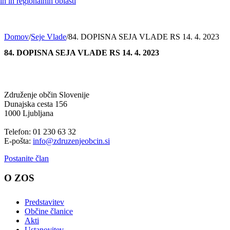
h in regionalnih oblasti
Domov
/
Seje Vlade
/
84. DOPISNA SEJA VLADE RS 14. 4. 2023
84. DOPISNA SEJA VLADE RS 14. 4. 2023
Združenje občin Slovenije
Dunajska cesta 156
1000 Ljubljana
Telefon: 01 230 63 32
E-pošta:
info@zdruzenjeobcin.si
Postanite član
O ZOS
Predstavitev
Občine članice
Akti
Ustanovitev