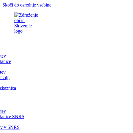
Skoči do osrednje vsebine
itev
lanice
tev
 cilji
zkaznica
itev
članice SNRS
tev v SNRS