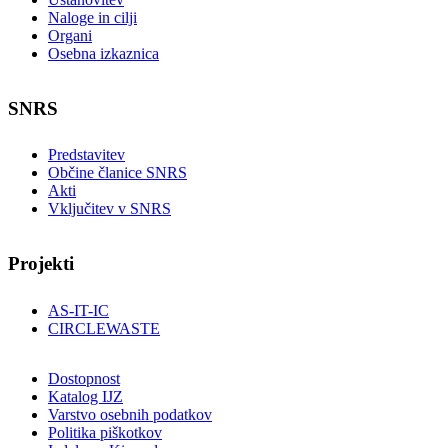
Naloge in cilji
Organi
Osebna izkaznica
SNRS
Predstavitev
Občine članice SNRS
Akti
Vključitev v SNRS
Projekti
AS-IT-IC
CIRCLEWASTE
Dostopnost
Katalog IJZ
Varstvo osebnih podatkov
Politika piškotkov