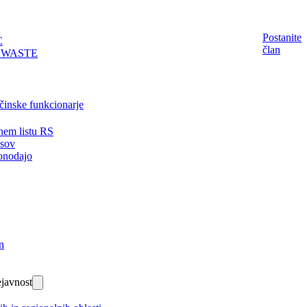
Postanite
C
član
EWASTE
činske funkcionarje
nem listu RS
isov
onodajo
n
javnost