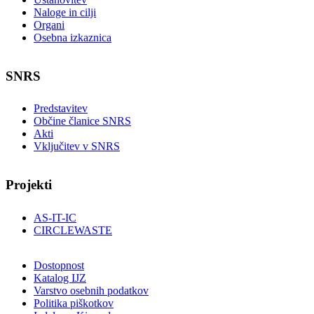
Naloge in cilji
Organi
Osebna izkaznica
SNRS
Predstavitev
Občine članice SNRS
Akti
Vključitev v SNRS
Projekti
AS-IT-IC
CIRCLEWASTE
Dostopnost
Katalog IJZ
Varstvo osebnih podatkov
Politika piškotkov