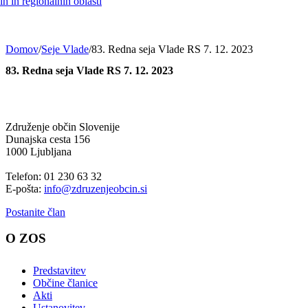
h in regionalnih oblasti
Domov
/
Seje Vlade
/
83. Redna seja Vlade RS 7. 12. 2023
83. Redna seja Vlade RS 7. 12. 2023
Združenje občin Slovenije
Dunajska cesta 156
1000 Ljubljana
Telefon: 01 230 63 32
E-pošta:
info@zdruzenjeobcin.si
Postanite član
O ZOS
Predstavitev
Občine članice
Akti
Ustanovitev