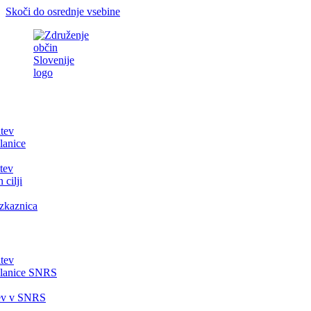
Skoči do osrednje vsebine
itev
lanice
tev
 cilji
zkaznica
itev
članice SNRS
tev v SNRS