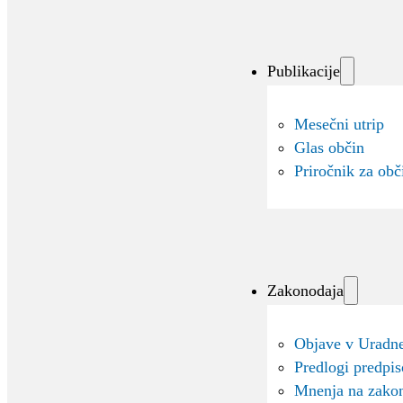
Publikacije
Mesečni utrip
Glas občin
Priročnik za obč
Zakonodaja
Objave v Uradne
Predlogi predpi
Mnenja na zako