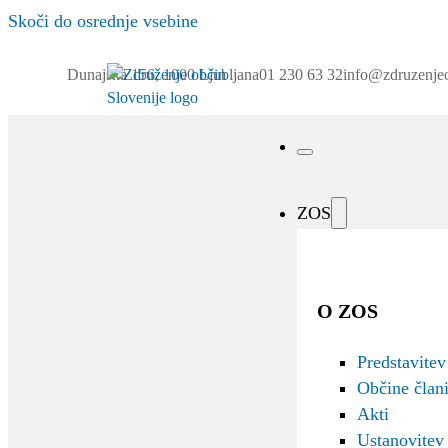
Skoči do osrednje vsebine
Dunajska 156, 1000 Ljubljana
01 230 63 32
info@zdruzenjeo
ZOS
O ZOS
Predstavitev
Občine član
Akti
Ustanovitev