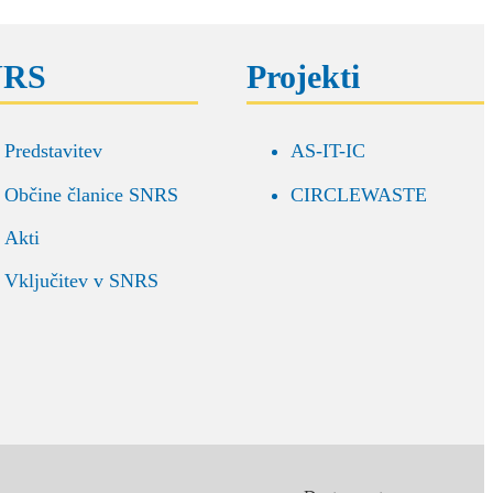
NRS
Projekti
Predstavitev
AS-IT-IC
Občine članice SNRS
CIRCLEWASTE
Akti
Vključitev v SNRS