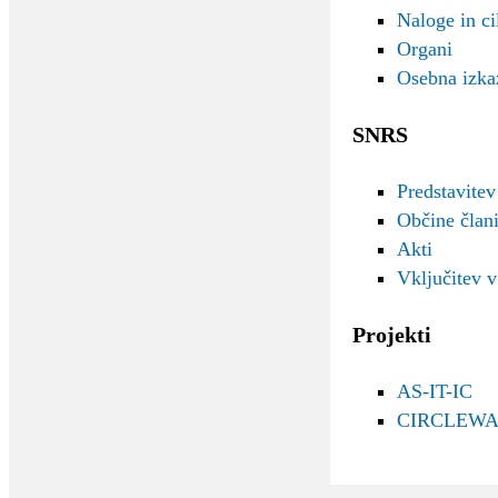
Naloge in cil
Organi
Osebna izka
SNRS
Predstavitev
Občine čla
Akti
Vključitev 
Projekti
AS-IT-IC
CIRCLEWA