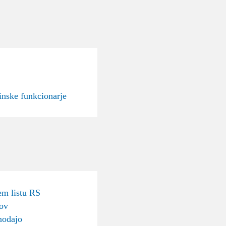
inske funkcionarje
m listu RS
sov
nodajo