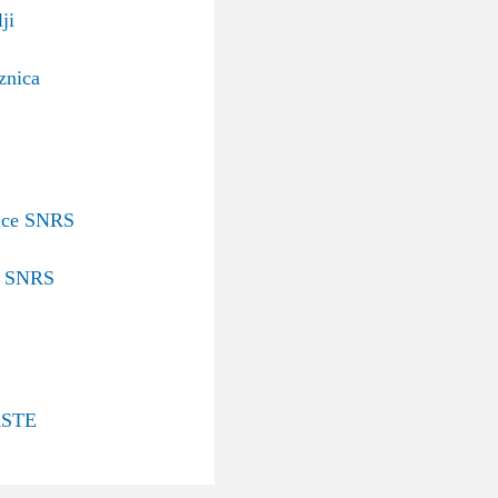
ji
znica
nice SNRS
v SNRS
STE