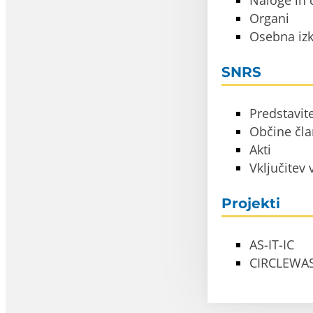
Naloge in c
Organi
Osebna izk
SNRS
Predstavit
Občine čl
Akti
Vključitev
Projekti
AS-IT-IC
CIRCLEWA