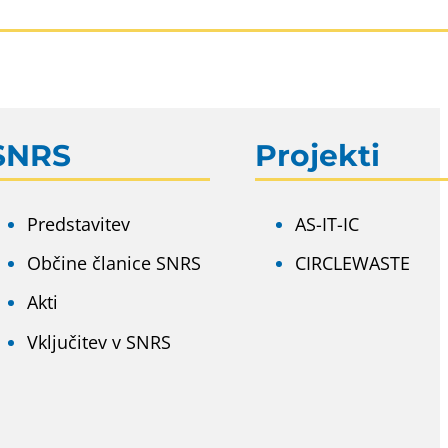
SNRS
Projekti
Predstavitev
AS-IT-IC
Občine članice SNRS
CIRCLEWASTE
Akti
Vključitev v SNRS