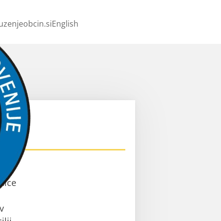
uzenjeobcin.si
English
ev
nice
v