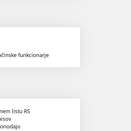
bčinske funkcionarje
nem listu RS
pisov
konodajo