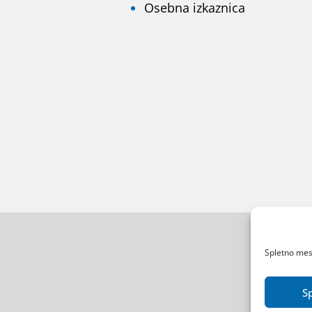
Osebna izkaznica
Spletno mest
S