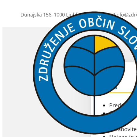
Dunajska 156, 1000 Ljubljana
01 230 63 32
info@zdr
ZOS
O ZOS
Predstavit
Občine čla
Akti
Ustanovite