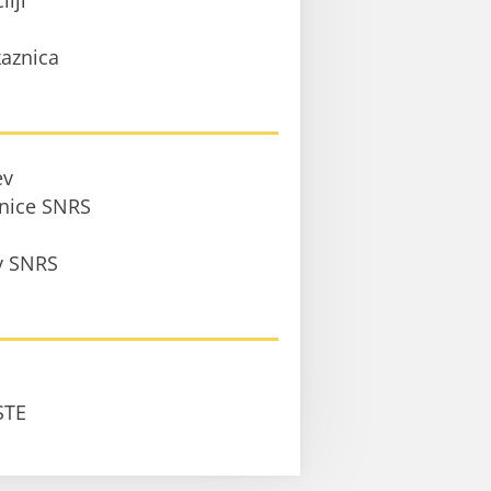
ilji
aznica
ev
anice SNRS
 v SNRS
STE