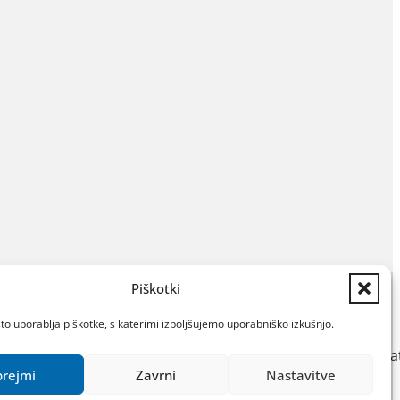
Piškotki
Dostopnost
o uporablja piškotke, s katerimi izboljšujemo uporabniško izkušnjo.
Katalog IJZ
Varstvo osebnih poda
prejmi
Zavrni
Nastavitve
Politika piškotkov
Izdelava: Kiron d.o.o.