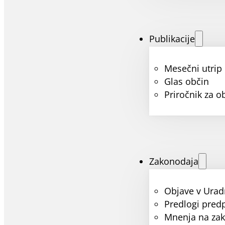
Publikacije
Mesečni utrip
Glas občin
Priročnik za o
Zakonodaja
Objave v Urad
Predlogi pred
Mnenja na za