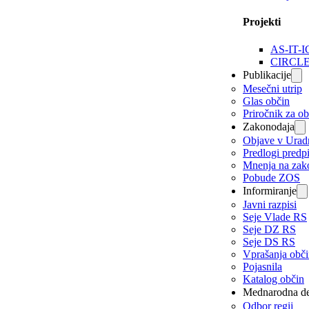
Projekti
AS-IT-I
CIRCL
Publikacije
Mesečni utrip
Glas občin
Priročnik za o
Zakonodaja
Objave v Urad
Predlogi predp
Mnenja na zak
Pobude ZOS
Informiranje
Javni razpisi
Seje Vlade RS
Seje DZ RS
Seje DS RS
Vprašanja obč
Pojasnila
Katalog občin
Mednarodna de
Odbor regij