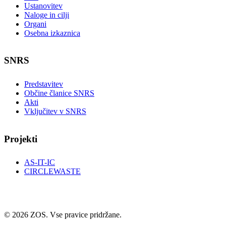
Ustanovitev
Naloge in cilji
Organi
Osebna izkaznica
SNRS
Predstavitev
Občine članice SNRS
Akti
Vključitev v SNRS
Projekti
AS-IT-IC
CIRCLEWASTE
© 2026 ZOS. Vse pravice pridržane.