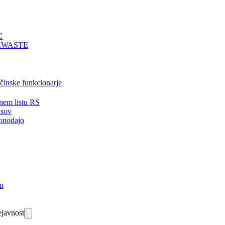
C
EWASTE
bčinske funkcionarje
nem listu RS
isov
onodajo
in
javnost