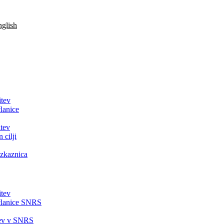
glish
itev
lanice
tev
 cilji
zkaznica
itev
članice SNRS
tev v SNRS