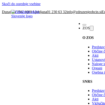
Skoči do osrednje vsebine
Dunajska 156, 1000 Ljubljana
01 230 63 32
info@zdruzenjeobcin.si
En
ZOS
O ZOS
Predstav
Občine č
Akti
Ustanovi
Naloge in
Organi
Osebna i
SNRS
Predstav
Občine 
Akti
Vključi