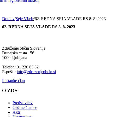
h in regionalnih oblasti
Domov
/
Seje Vlade
/
62. REDNA SEJA VLADE RS 8. 8. 2023
62. REDNA SEJA VLADE RS 8. 8. 2023
Združenje občin Slovenije
Dunajska cesta 156
1000 Ljubljana
Telefon: 01 230 63 32
E-pošta:
info@zdruzenjeobcin.si
Postanite član
O ZOS
Predstavitev
Občine članice
Akti
Ustanovitev