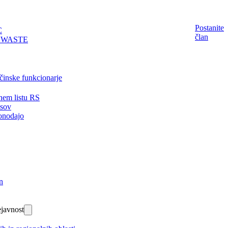
Postanite
C
član
EWASTE
činske funkcionarje
nem listu RS
isov
onodajo
n
javnost