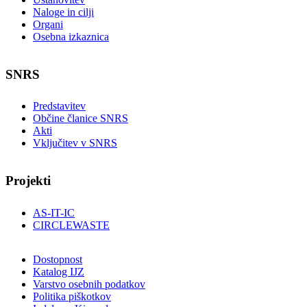
Naloge in cilji
Organi
Osebna izkaznica
SNRS
Predstavitev
Občine članice SNRS
Akti
Vključitev v SNRS
Projekti
AS-IT-IC
CIRCLEWASTE
Dostopnost
Katalog IJZ
Varstvo osebnih podatkov
Politika piškotkov