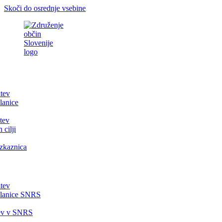
Skoči do osrednje vsebine
itev
lanice
tev
 cilji
zkaznica
itev
članice SNRS
tev v SNRS