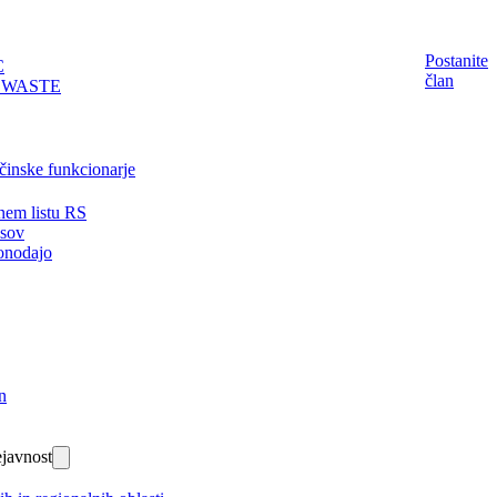
Postanite
C
član
EWASTE
činske funkcionarje
nem listu RS
isov
onodajo
n
javnost