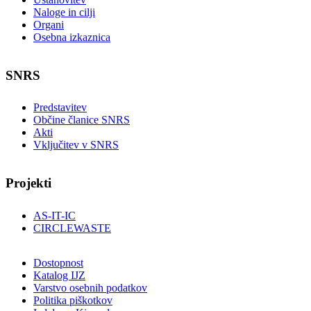
Naloge in cilji
Organi
Osebna izkaznica
SNRS
Predstavitev
Občine članice SNRS
Akti
Vključitev v SNRS
Projekti
AS-IT-IC
CIRCLEWASTE
Dostopnost
Katalog IJZ
Varstvo osebnih podatkov
Politika piškotkov