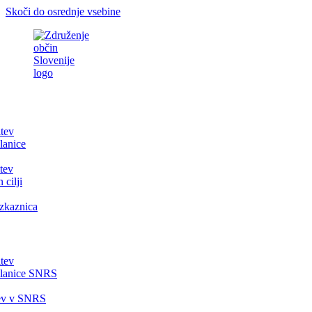
Skoči do osrednje vsebine
itev
lanice
tev
 cilji
zkaznica
itev
članice SNRS
tev v SNRS