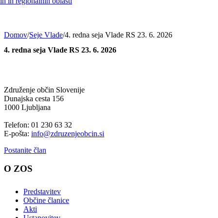
h in regionalnih oblasti
Domov
/
Seje Vlade
/
4. redna seja Vlade RS 23. 6. 2026
4. redna seja Vlade RS 23. 6. 2026
Združenje občin Slovenije
Dunajska cesta 156
1000 Ljubljana
Telefon: 01 230 63 32
E-pošta:
info@zdruzenjeobcin.si
Postanite član
O ZOS
Predstavitev
Občine članice
Akti
Ustanovitev