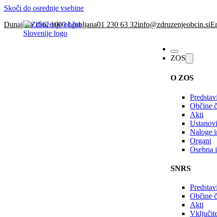
Skoči do osrednje vsebine
Dunajska 156, 1000 Ljubljana
01 230 63 32
info@zdruzenjeobcin.si
En
ZOS
O ZOS
Predstav
Občine č
Akti
Ustanovi
Naloge in
Organi
Osebna i
SNRS
Predstav
Občine 
Akti
Vključi