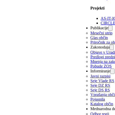
Projekti
AS-IT-I
CIRCL
Publikacije
Mesečni utrip
Glas občin
Priročnik za o
Zakonodaja
Objave v Urad
Predlogi predp
Mnenja na zak
Pobude ZOS
Informiranje
Javni razpisi
Seje Vlade RS
Seje DZ RS
Seje DS RS
Vprašanja obč
Pojasnila
Katalog občin
Mednarodna de
Odbor regij