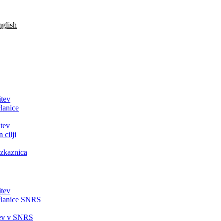
glish
itev
lanice
tev
 cilji
zkaznica
itev
članice SNRS
tev v SNRS