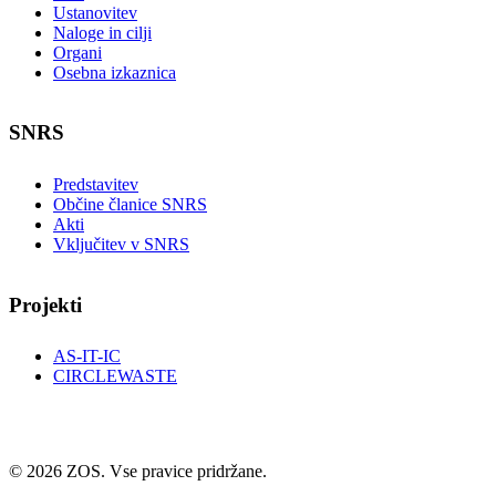
Ustanovitev
Naloge in cilji
Organi
Osebna izkaznica
SNRS
Predstavitev
Občine članice SNRS
Akti
Vključitev v SNRS
Projekti
AS-IT-IC
CIRCLEWASTE
© 2026 ZOS. Vse pravice pridržane.