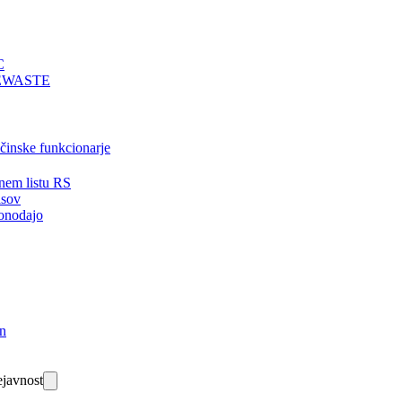
C
EWASTE
bčinske funkcionarje
nem listu RS
isov
onodajo
in
javnost