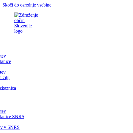
Skoči do osrednje vsebine
itev
lanice
tev
 cilji
zkaznica
itev
članice SNRS
tev v SNRS