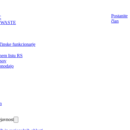
Postanite
C
član
EWASTE
činske funkcionarje
nem listu RS
isov
onodajo
n
javnost