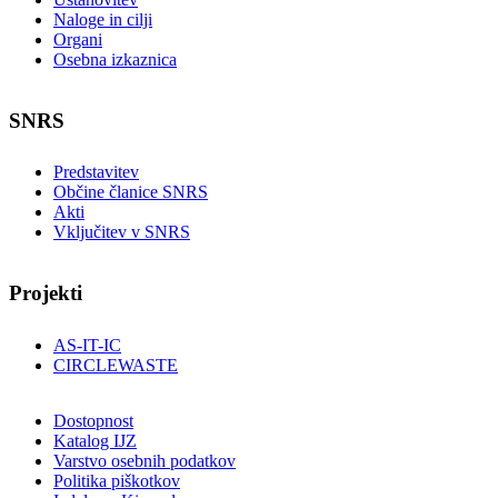
Naloge in cilji
Organi
Osebna izkaznica
SNRS
Predstavitev
Občine članice SNRS
Akti
Vključitev v SNRS
Projekti
AS-IT-IC
CIRCLEWASTE
Dostopnost
Katalog IJZ
Varstvo osebnih podatkov
Politika piškotkov