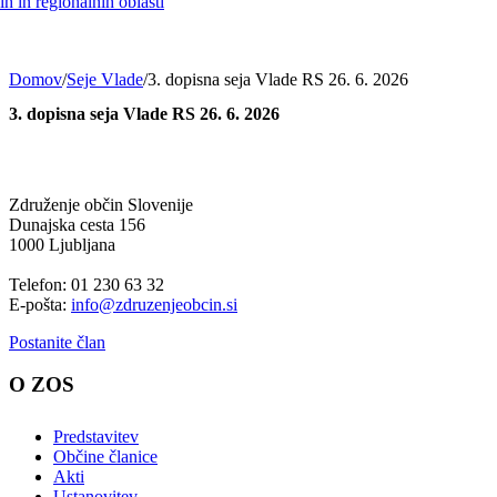
h in regionalnih oblasti
Domov
/
Seje Vlade
/
3. dopisna seja Vlade RS 26. 6. 2026
3. dopisna seja Vlade RS 26. 6. 2026
Združenje občin Slovenije
Dunajska cesta 156
1000 Ljubljana
Telefon: 01 230 63 32
E-pošta:
info@zdruzenjeobcin.si
Postanite član
O ZOS
Predstavitev
Občine članice
Akti
Ustanovitev