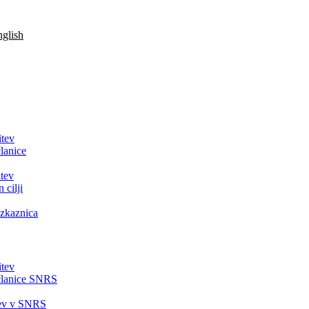
glish
itev
lanice
tev
 cilji
zkaznica
itev
članice SNRS
tev v SNRS