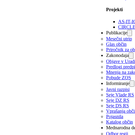
Projekti
AS-IT-I
CIRCL
Publikacije
Mesečni utrip
Glas občin
Priročnik za o
Zakonodaja
Objave v Urad
Predlogi predp
Mnenja na zak
Pobude ZOS
Informiranje
Javni razpisi
Seje Vlade RS
Seje DZ RS
Seje DS RS
Vprašanja obč
Pojasnila
Katalog občin
Mednarodna de
Odbor regij