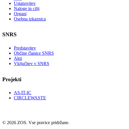
Ustanovitev
Naloge in cilji
Organi
Osebna izkaznica
SNRS
Predstavitev
Občine članice SNRS
Akti
Vključitev v SNRS
Projekti
AS-IT-IC
CIRCLEWASTE
© 2026 ZOS. Vse pravice pridržane.