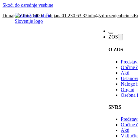
Skoči do osrednje vsebine
Dunajska 156, 1000 Ljubljana
01 230 63 32
info@zdruzenjeobcin.si
En
ZOS
O ZOS
Predstav
Občine č
Akti
Ustanovi
Naloge in
Organi
Osebna i
SNRS
Predstav
Občine 
Akti
Vključi