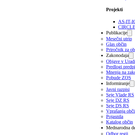
Projekti
AS-IT-I
CIRCL
Publikacije
Mesečni utrip
Glas občin
Priročnik za o
Zakonodaja
Objave v Urad
Predlogi predp
Mnenja na zak
Pobude ZOS
Informiranje
Javni razpisi
Seje Vlade RS
Seje DZ RS
Seje DS RS
Vprašanja obč
Pojasnila
Katalog občin
Mednarodna de
Odbor regij