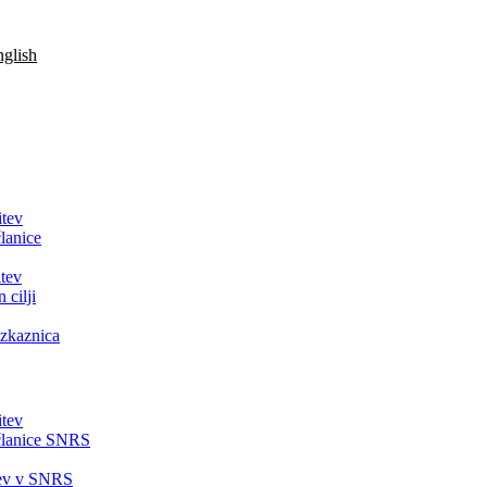
glish
itev
lanice
tev
 cilji
zkaznica
itev
članice SNRS
tev v SNRS