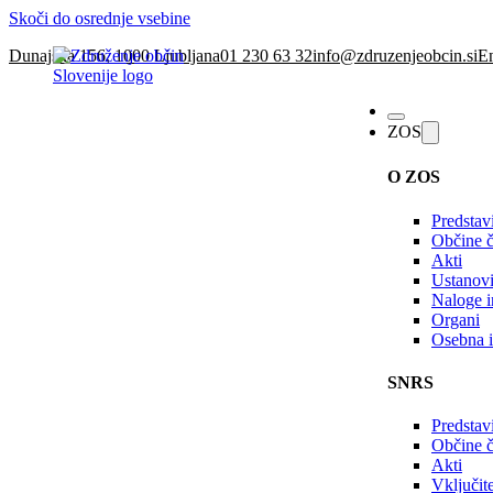
Skoči do osrednje vsebine
Dunajska 156, 1000 Ljubljana
01 230 63 32
info@zdruzenjeobcin.si
En
ZOS
O ZOS
Predstav
Občine č
Akti
Ustanovi
Naloge in
Organi
Osebna i
SNRS
Predstav
Občine 
Akti
Vključi