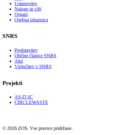
Ustanovitev
Naloge in cilji
Organi
Osebna izkaznica
SNRS
Predstavitev
Občine članice SNRS
Akti
Vključitev v SNRS
Projekti
AS-IT-IC
CIRCLEWASTE
© 2026 ZOS. Vse pravice pridržane.