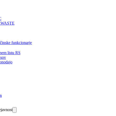
C
EWASTE
bčinske funkcionarje
nem listu RS
isov
onodajo
in
javnost