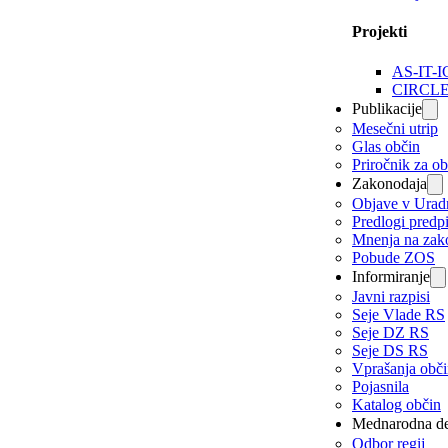
Projekti
AS-IT-I
CIRCL
Publikacije
Mesečni utrip
Glas občin
Priročnik za o
Zakonodaja
Objave v Urad
Predlogi predp
Mnenja na zak
Pobude ZOS
Informiranje
Javni razpisi
Seje Vlade RS
Seje DZ RS
Seje DS RS
Vprašanja obč
Pojasnila
Katalog občin
Mednarodna de
Odbor regij