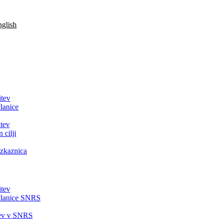
glish
itev
lanice
tev
 cilji
zkaznica
itev
članice SNRS
tev v SNRS