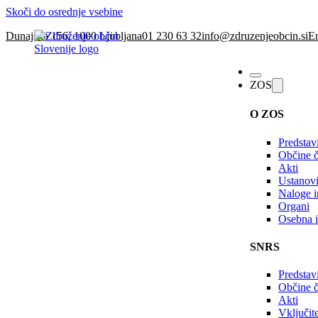
Skoči do osrednje vsebine
Dunajska 156, 1000 Ljubljana
01 230 63 32
info@zdruzenjeobcin.si
En
ZOS
O ZOS
Predstav
Občine č
Akti
Ustanovi
Naloge in
Organi
Osebna i
SNRS
Predstav
Občine 
Akti
Vključi