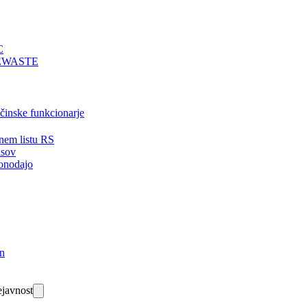
C
EWASTE
bčinske funkcionarje
nem listu RS
isov
onodajo
in
javnost