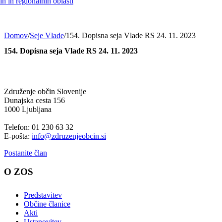
h in regionalnih oblasti
Domov
/
Seje Vlade
/
154. Dopisna seja Vlade RS 24. 11. 2023
154. Dopisna seja Vlade RS 24. 11. 2023
Združenje občin Slovenije
Dunajska cesta 156
1000 Ljubljana
Telefon: 01 230 63 32
E-pošta:
info@zdruzenjeobcin.si
Postanite član
O ZOS
Predstavitev
Občine članice
Akti
Ustanovitev