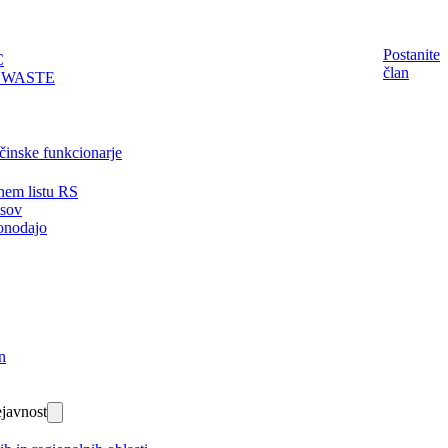
Postanite
C
član
EWASTE
činske funkcionarje
nem listu RS
isov
onodajo
n
javnost