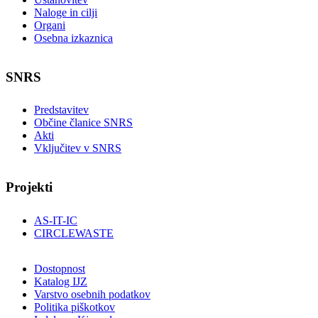
Naloge in cilji
Organi
Osebna izkaznica
SNRS
Predstavitev
Občine članice SNRS
Akti
Vključitev v SNRS
Projekti
AS-IT-IC
CIRCLEWASTE
Dostopnost
Katalog IJZ
Varstvo osebnih podatkov
Politika piškotkov