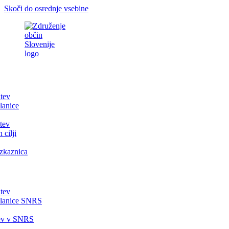
Skoči do osrednje vsebine
itev
lanice
tev
 cilji
zkaznica
itev
članice SNRS
tev v SNRS